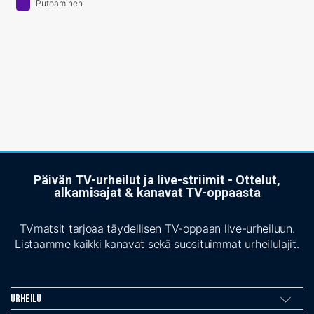
Putoaminen
Päivän TV-urheilut ja live-striimit - Ottelut,
alkamisajat & kanavat TV-oppaasta
TVmatsit tarjoaa täydellisen TV-oppaan live-urheiluun.
Listaamme kaikki kanavat sekä suosituimmat urheilulajit.
Urheilu