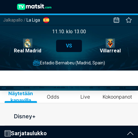
Jalkapallo
/
La Liga
11.10. klo 13.00
VS
Real Madrid
Villarreal
Estadio Bernabeu (Madrid, Spain)
Näytetään
Odds
Live
Kokoonpanot
kanavilla
Disney+
Sarjataulukko