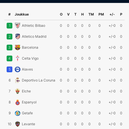
#
Joukkue
O
V
T
H
TM
PM
+/-
P
1
Athletic Bilbao
0
0
0
0
0
0
+/-0
0
2
Atletico Madrid
0
0
0
0
0
0
+/-0
0
3
Barcelona
0
0
0
0
0
0
+/-0
0
4
Celta Vigo
0
0
0
0
0
0
+/-0
0
5
Alaves
0
0
0
0
0
0
+/-0
0
6
Deportivo La Coruna
0
0
0
0
0
0
+/-0
0
7
Elche
0
0
0
0
0
0
+/-0
0
8
Espanyol
0
0
0
0
0
0
+/-0
0
9
Getafe
0
0
0
0
0
0
+/-0
0
10
Levante
0
0
0
0
0
0
+/-0
0