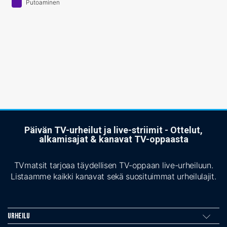
Putoaminen
Päivän TV-urheilut ja live-striimit - Ottelut,
alkamisajat & kanavat TV-oppaasta
TVmatsit tarjoaa täydellisen TV-oppaan live-urheiluun.
Listaamme kaikki kanavat sekä suosituimmat urheilulajit.
Urheilu