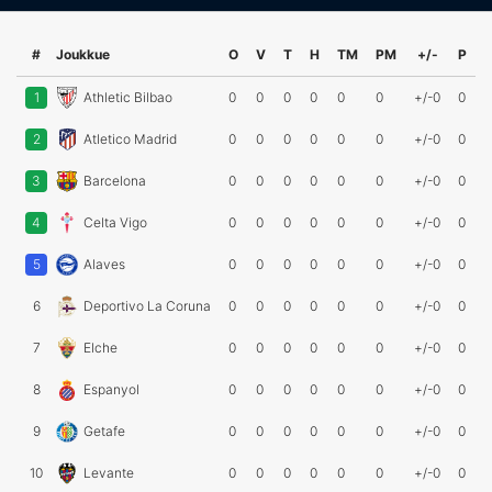
#
Joukkue
O
V
T
H
TM
PM
+/-
P
1
Athletic Bilbao
0
0
0
0
0
0
+/-0
0
2
Atletico Madrid
0
0
0
0
0
0
+/-0
0
3
Barcelona
0
0
0
0
0
0
+/-0
0
4
Celta Vigo
0
0
0
0
0
0
+/-0
0
5
Alaves
0
0
0
0
0
0
+/-0
0
6
Deportivo La Coruna
0
0
0
0
0
0
+/-0
0
7
Elche
0
0
0
0
0
0
+/-0
0
8
Espanyol
0
0
0
0
0
0
+/-0
0
9
Getafe
0
0
0
0
0
0
+/-0
0
10
Levante
0
0
0
0
0
0
+/-0
0