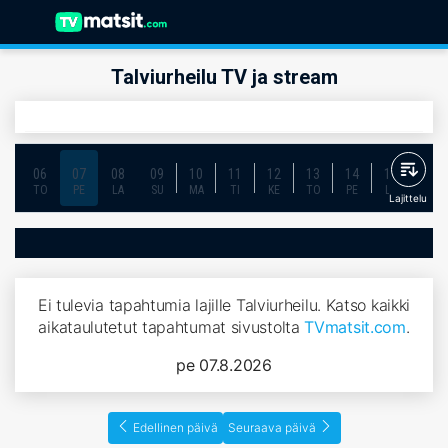
Talviurheilu TV ja stream
06
07
08
09
10
11
12
13
14
15
16
TO
PE
LA
SU
MA
TI
KE
TO
PE
LA
SU
Lajittelu
Ei tulevia tapahtumia lajille Talviurheilu. Katso kaikki
aikataulutetut tapahtumat sivustolta
TVmatsit.com
.
pe 07.8.2026
Edellinen päivä
Seuraava päivä