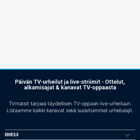
Päivän TV-urheilut ja live-striimit - Ottelut,
alkamisajat & kanavat TV-oppaasta
TVmatsit tarjoaa täydellisen TV-oppaan live-urheiluun.
Listaamme kaikki kanavat sekä suosituimmat urheilulajit.
Urheilu