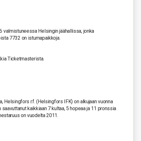
 valmistuneessa Helsingin jäähallissa, jonka
oista 7732 on istumapaikkoja.
kkia Ticketmasterista.
, Helsingfors r.f. (Helsingfors IFK) on alkujaan vuonna
 saavuttanut kaikkiaan 7 kultaa, 5 hopeaa ja 11 pronssia
 mestaruus on vuodelta 2011.