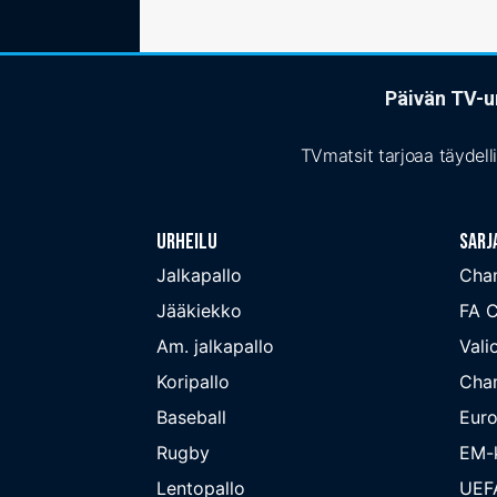
Päivän TV-ur
TVmatsit tarjoaa täydell
Urheilu
Sarj
Jalkapallo
Cha
Jääkiekko
FA 
Am. jalkapallo
Valio
Koripallo
Cha
Baseball
Euro
Rugby
EM-k
Lentopallo
UEF