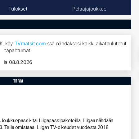
Tulokset
Pelaajajoukkue
FK, käy
TVmatsit.com
:ssä nähdäksesi kaikki aikataulutetut
tapahtumat.
la 08.8.2026
trivia
n Joukkuepassi- tai Liigapassipaketeilla. Liigaa nähdään
3. Telia omistaaa Liigan TV-oikeudet vuodesta 2018