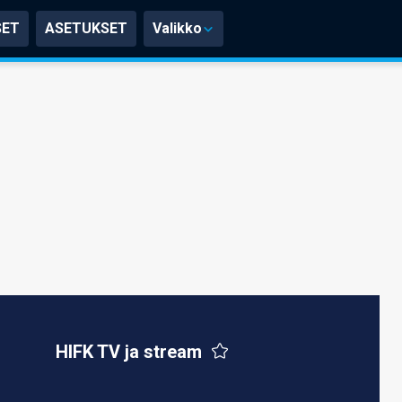
SET
ASETUKSET
Valikko
HIFK TV ja stream