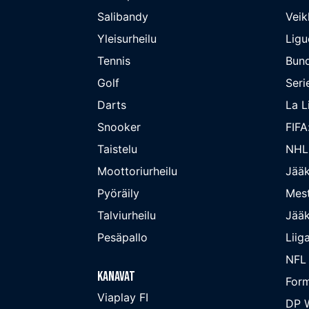
Salibandy
Veik
Yleisurheilu
Ligu
Tennis
Bund
Golf
Seri
Darts
La L
Snooker
FIFA
Taistelu
NHL
Moottoriurheilu
Jääk
Pyöräily
Mest
Talviurheilu
Jääk
Pesäpallo
Liig
NFL
Kanavat
Form
Viaplay FI
DP W