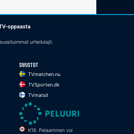
t TV-oppaasta
uosituimmat urheilulajit.
Sivustot
TVmatchen.nu
TVSporten.dk
TVmatsit
K18. Pelaaminen voi