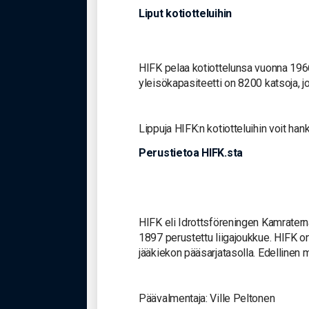
Liput kotiotteluihin
HIFK pelaa kotiottelunsa vuonna 1966
yleisökapasiteetti on 8200 katsoja, j
Lippuja HIFK:n kotiotteluihin voit han
Perustietoa HIFK.sta
HIFK eli Idrottsföreningen Kamraterna
1897 perustettu liigajoukkue. HIFK on
jääkiekon pääsarjatasolla. Edellinen
Päävalmentaja: Ville Peltonen