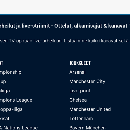
heilut ja live-striimit - Ottelut, alkamisajat & kanava
isen TV-oppaan live-urheiluun. Listaamme kaikki kanavat sekä s
at
Joukkueet
mpionship
Arsenal
Cup
Manchester City
liiga
Liverpool
mpions League
Chelsea
oppa-liiga
Manchester United
isat
Tottenham
A Nations League
Bayern München