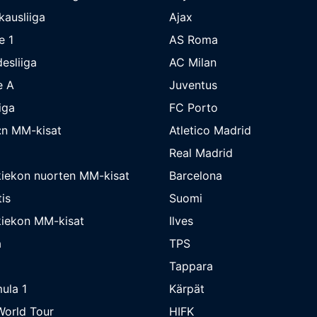
kausliiga
Ajax
e 1
AS Roma
esliiga
AC Milan
e A
Juventus
iga
FC Porto
:n MM-kisat
Atletico Madrid
Real Madrid
iekon nuorten MM-kisat
Barcelona
is
Suomi
iekon MM-kisat
Ilves
a
TPS
Tappara
ula 1
Kärpät
orld Tour
HIFK