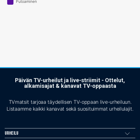
Putoaminen
Päivän TV-urheilut ja live-striimit - Ottelut,
alkamisajat & kanavat TV-oppaasta
TVmatsit tarjoaa täydellisen TV-oppaan live-urheiluun.
Listaamme kaikki kanavat sekä suosituimmat urheilulajit.
Urheilu