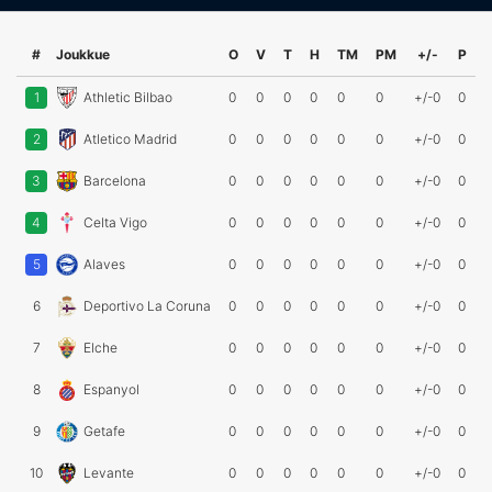
#
Joukkue
O
V
T
H
TM
PM
+/-
P
1
Athletic Bilbao
0
0
0
0
0
0
+/-0
0
2
Atletico Madrid
0
0
0
0
0
0
+/-0
0
3
Barcelona
0
0
0
0
0
0
+/-0
0
4
Celta Vigo
0
0
0
0
0
0
+/-0
0
5
Alaves
0
0
0
0
0
0
+/-0
0
6
Deportivo La Coruna
0
0
0
0
0
0
+/-0
0
7
Elche
0
0
0
0
0
0
+/-0
0
8
Espanyol
0
0
0
0
0
0
+/-0
0
9
Getafe
0
0
0
0
0
0
+/-0
0
10
Levante
0
0
0
0
0
0
+/-0
0