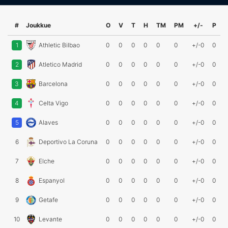
#
Joukkue
O
V
T
H
TM
PM
+/-
P
1
Athletic Bilbao
0
0
0
0
0
0
+/-0
0
2
Atletico Madrid
0
0
0
0
0
0
+/-0
0
3
Barcelona
0
0
0
0
0
0
+/-0
0
4
Celta Vigo
0
0
0
0
0
0
+/-0
0
5
Alaves
0
0
0
0
0
0
+/-0
0
6
Deportivo La Coruna
0
0
0
0
0
0
+/-0
0
7
Elche
0
0
0
0
0
0
+/-0
0
8
Espanyol
0
0
0
0
0
0
+/-0
0
9
Getafe
0
0
0
0
0
0
+/-0
0
10
Levante
0
0
0
0
0
0
+/-0
0