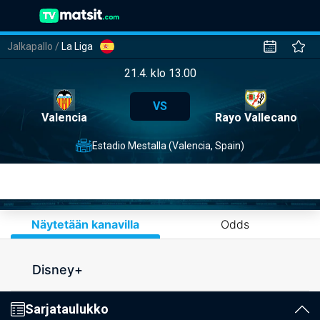
Jalkapallo
/
La Liga
21.4. klo 13.00
VS
Valencia
Rayo Vallecano
Estadio Mestalla (Valencia, Spain)
Näytetään kanavilla
Odds
Disney+
Sarjataulukko