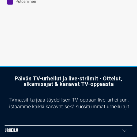
Putoaminen
Päivän TV-urheilut ja live-striimit - Ottelut,
alkamisajat & kanavat TV-oppaasta
TVmatsit tarjoaa täydellisen TV-oppaan live-urheiluun.
Listaamme kaikki kanavat sekä suosituimmat urheilulajit.
Urheilu