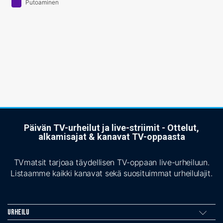
Putoaminen
Päivän TV-urheilut ja live-striimit - Ottelut,
alkamisajat & kanavat TV-oppaasta
TVmatsit tarjoaa täydellisen TV-oppaan live-urheiluun.
Listaamme kaikki kanavat sekä suosituimmat urheilulajit.
Urheilu