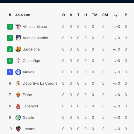
#
Joukkue
O
V
T
H
TM
PM
+/-
P
1
Athletic Bilbao
0
0
0
0
0
0
+/-0
0
2
Atletico Madrid
0
0
0
0
0
0
+/-0
0
3
Barcelona
0
0
0
0
0
0
+/-0
0
4
Celta Vigo
0
0
0
0
0
0
+/-0
0
5
Alaves
0
0
0
0
0
0
+/-0
0
6
Deportivo La Coruna
0
0
0
0
0
0
+/-0
0
7
Elche
0
0
0
0
0
0
+/-0
0
8
Espanyol
0
0
0
0
0
0
+/-0
0
9
Getafe
0
0
0
0
0
0
+/-0
0
10
Levante
0
0
0
0
0
0
+/-0
0