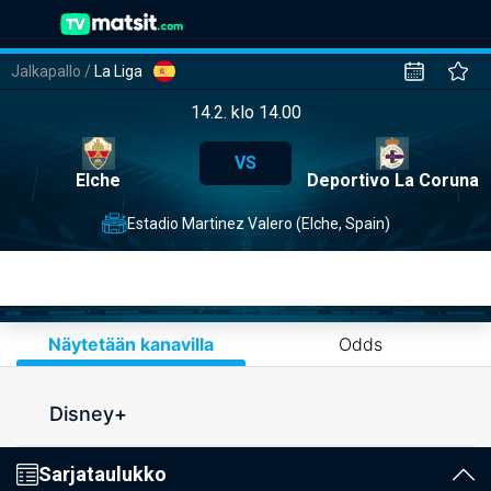
Jalkapallo
/
La Liga
14.2. klo 14.00
VS
Elche
Deportivo La Coruna
Estadio Martinez Valero (Elche, Spain)
Näytetään kanavilla
Odds
Disney+
Sarjataulukko