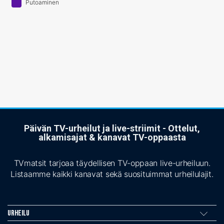
Putoaminen
Päivän TV-urheilut ja live-striimit - Ottelut,
alkamisajat & kanavat TV-oppaasta
TVmatsit tarjoaa täydellisen TV-oppaan live-urheiluun.
Listaamme kaikki kanavat sekä suosituimmat urheilulajit.
Urheilu