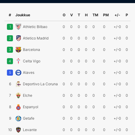
#
Joukkue
O
V
T
H
TM
PM
+/-
P
1
Athletic Bilbao
0
0
0
0
0
0
+/-0
0
2
Atletico Madrid
0
0
0
0
0
0
+/-0
0
3
Barcelona
0
0
0
0
0
0
+/-0
0
4
Celta Vigo
0
0
0
0
0
0
+/-0
0
5
Alaves
0
0
0
0
0
0
+/-0
0
6
Deportivo La Coruna
0
0
0
0
0
0
+/-0
0
7
Elche
0
0
0
0
0
0
+/-0
0
8
Espanyol
0
0
0
0
0
0
+/-0
0
9
Getafe
0
0
0
0
0
0
+/-0
0
10
Levante
0
0
0
0
0
0
+/-0
0