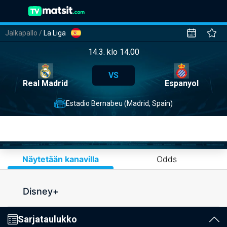
Jalkapallo
/
La Liga
14.3. klo 14.00
VS
Real Madrid
Espanyol
Estadio Bernabeu (Madrid, Spain)
Näytetään kanavilla
Odds
Disney+
Sarjataulukko