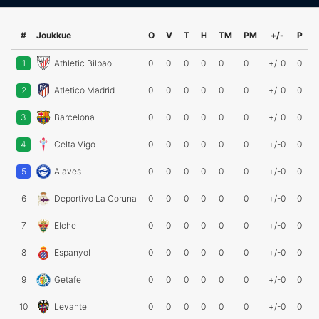
#
Joukkue
O
V
T
H
TM
PM
+/-
P
1
Athletic Bilbao
0
0
0
0
0
0
+/-0
0
2
Atletico Madrid
0
0
0
0
0
0
+/-0
0
3
Barcelona
0
0
0
0
0
0
+/-0
0
4
Celta Vigo
0
0
0
0
0
0
+/-0
0
5
Alaves
0
0
0
0
0
0
+/-0
0
6
Deportivo La Coruna
0
0
0
0
0
0
+/-0
0
7
Elche
0
0
0
0
0
0
+/-0
0
8
Espanyol
0
0
0
0
0
0
+/-0
0
9
Getafe
0
0
0
0
0
0
+/-0
0
10
Levante
0
0
0
0
0
0
+/-0
0