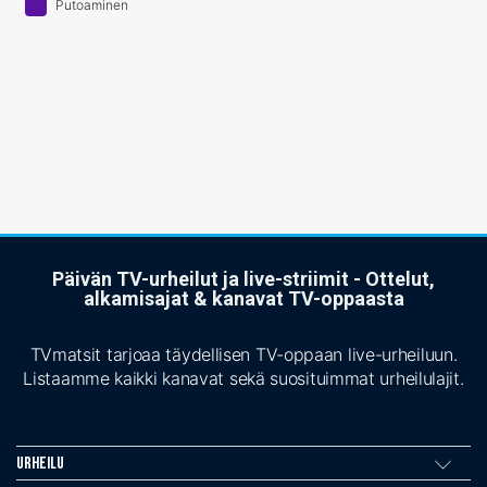
Putoaminen
Päivän TV-urheilut ja live-striimit - Ottelut,
alkamisajat & kanavat TV-oppaasta
TVmatsit tarjoaa täydellisen TV-oppaan live-urheiluun.
Listaamme kaikki kanavat sekä suosituimmat urheilulajit.
Urheilu