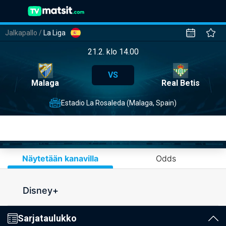
Jalkapallo
/
La Liga
21.2. klo 14.00
VS
Malaga
Real Betis
Estadio La Rosaleda (Malaga, Spain)
Näytetään kanavilla
Odds
Disney+
Sarjataulukko