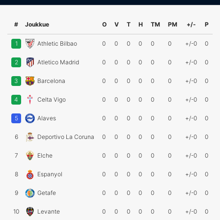
#
Joukkue
O
V
T
H
TM
PM
+/-
P
1
Athletic Bilbao
0
0
0
0
0
0
+/-0
0
2
Atletico Madrid
0
0
0
0
0
0
+/-0
0
3
Barcelona
0
0
0
0
0
0
+/-0
0
4
Celta Vigo
0
0
0
0
0
0
+/-0
0
5
Alaves
0
0
0
0
0
0
+/-0
0
6
Deportivo La Coruna
0
0
0
0
0
0
+/-0
0
7
Elche
0
0
0
0
0
0
+/-0
0
8
Espanyol
0
0
0
0
0
0
+/-0
0
9
Getafe
0
0
0
0
0
0
+/-0
0
10
Levante
0
0
0
0
0
0
+/-0
0