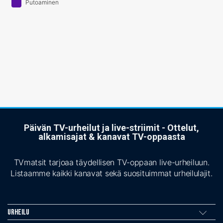
Putoaminen
Päivän TV-urheilut ja live-striimit - Ottelut,
alkamisajat & kanavat TV-oppaasta
TVmatsit tarjoaa täydellisen TV-oppaan live-urheiluun.
Listaamme kaikki kanavat sekä suosituimmat urheilulajit.
Urheilu