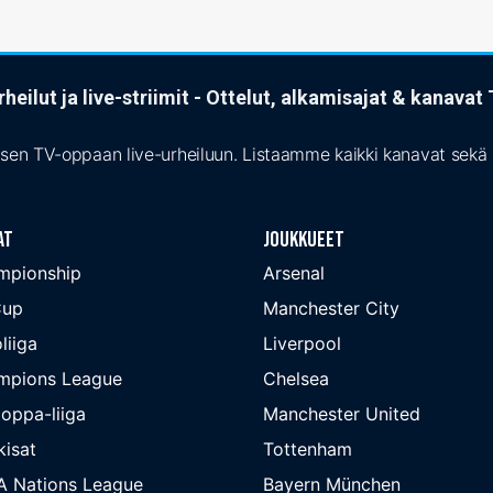
heilut ja live-striimit - Ottelut, alkamisajat & kanava
isen TV-oppaan live-urheiluun. Listaamme kaikki kanavat sekä s
at
Joukkueet
mpionship
Arsenal
Cup
Manchester City
liiga
Liverpool
mpions League
Chelsea
oppa-liiga
Manchester United
isat
Tottenham
A Nations League
Bayern München