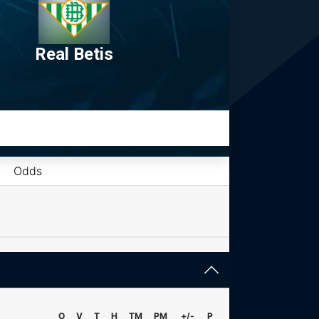
Real Betis
Odds
O
V
T
H
TM
PM
+/-
P