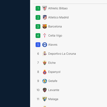
1
Athletic Bilbao
2
Atletico Madrid
3
Barcelona
4
Celta Vigo
5
Alaves
6
Deportivo La Coruna
7
Elche
8
Espanyol
9
Getafe
10
Levante
11
Malaga