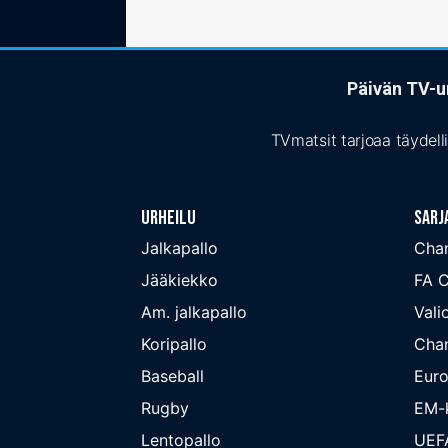
Päivän TV-ur
TVmatsit tarjoaa täydell
Urheilu
Sarj
Jalkapallo
Cha
Jääkiekko
FA 
Am. jalkapallo
Valio
Koripallo
Cha
Baseball
Euro
Rugby
EM-k
Lentopallo
UEF