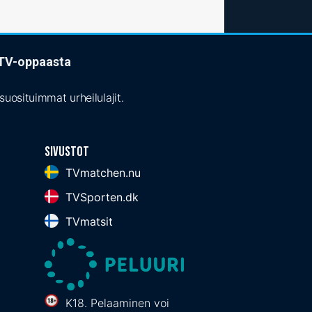
t TV-oppaasta
uosituimmat urheilulajit.
Sivustot
TVmatchen.nu
TVSporten.dk
TVmatsit
K18. Pelaaminen voi