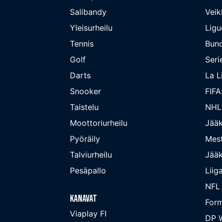
Salibandy
Veik
Yleisurheilu
Ligu
Tennis
Bund
Golf
Seri
Darts
La L
Snooker
FIFA
Taistelu
NHL
Moottoriurheilu
Jääk
Pyöräily
Mest
Talviurheilu
Jääk
Pesäpallo
Liig
NFL
Kanavat
Form
Viaplay FI
DP W