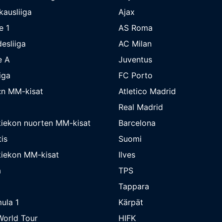
kausliiga
Ajax
e 1
AS Roma
esliiga
AC Milan
e A
Juventus
iga
FC Porto
:n MM-kisat
Atletico Madrid
Real Madrid
iekon nuorten MM-kisat
Barcelona
is
Suomi
iekon MM-kisat
Ilves
a
TPS
Tappara
ula 1
Kärpät
orld Tour
HIFK