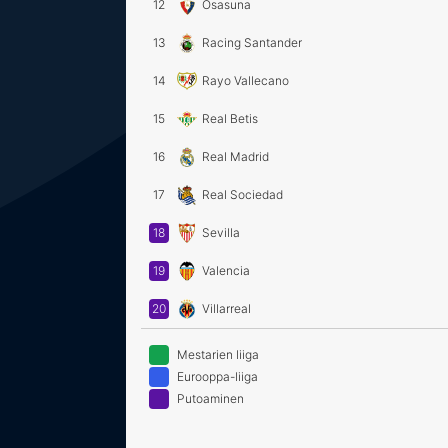
12
Osasuna
13
Racing Santander
14
Rayo Vallecano
15
Real Betis
16
Real Madrid
17
Real Sociedad
18
Sevilla
19
Valencia
20
Villarreal
Mestarien liiga
Eurooppa-liiga
Putoaminen