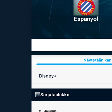
Espanyol
Näytetään kana
Disney+
Sarjataulukko
#
Joukkue