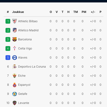
#
Joukkue
O
V
T
H
TM
PM
+/-
P
1
Athletic Bilbao
0
0
0
0
0
0
+/-0
0
2
Atletico Madrid
0
0
0
0
0
0
+/-0
0
3
Barcelona
0
0
0
0
0
0
+/-0
0
4
Celta Vigo
0
0
0
0
0
0
+/-0
0
5
Alaves
0
0
0
0
0
0
+/-0
0
6
Deportivo La Coruna
0
0
0
0
0
0
+/-0
0
7
Elche
0
0
0
0
0
0
+/-0
0
8
Espanyol
0
0
0
0
0
0
+/-0
0
9
Getafe
0
0
0
0
0
0
+/-0
0
10
Levante
0
0
0
0
0
0
+/-0
0