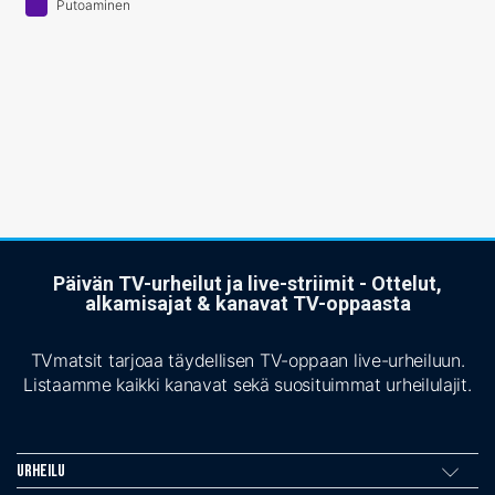
Putoaminen
Päivän TV-urheilut ja live-striimit - Ottelut,
alkamisajat & kanavat TV-oppaasta
TVmatsit tarjoaa täydellisen TV-oppaan live-urheiluun.
Listaamme kaikki kanavat sekä suosituimmat urheilulajit.
Urheilu