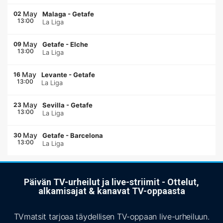
May
02
Malaga
-
Getafe
13:00
La Liga
May
09
Getafe
-
Elche
13:00
La Liga
May
16
Levante
-
Getafe
13:00
La Liga
May
23
Sevilla
-
Getafe
13:00
La Liga
May
30
Getafe
-
Barcelona
13:00
La Liga
Päivän TV-urheilut ja live-striimit - Ottelut,
alkamisajat & kanavat TV-oppaasta
TVmatsit tarjoaa täydellisen TV-oppaan live-urheiluun.