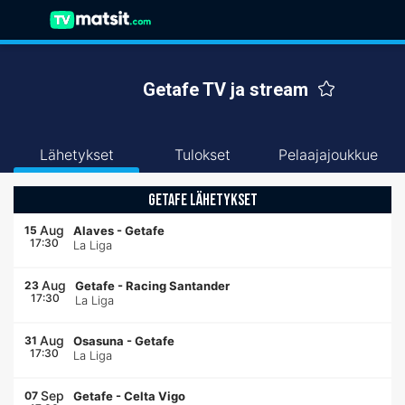
Getafe TV ja stream
Lähetykset
Tulokset
Pelaajajoukkue
GETAFE LÄHETYKSET
Aug
15
Alaves
-
Getafe
17:30
La Liga
Aug
23
Getafe
-
Racing Santander
17:30
La Liga
Aug
31
Osasuna
-
Getafe
17:30
La Liga
Sep
07
Getafe
-
Celta Vigo