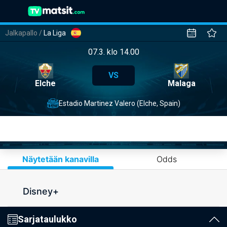
Jalkapallo
/
La Liga
07.3. klo 14.00
VS
Elche
Malaga
Estadio Martinez Valero (Elche, Spain)
Näytetään kanavilla
Odds
Disney+
Sarjataulukko