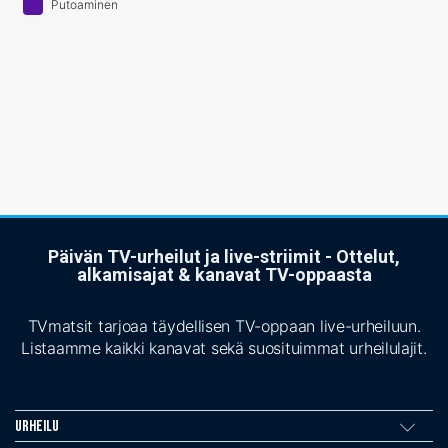
Putoaminen
Päivän TV-urheilut ja live-striimit - Ottelut,
alkamisajat & kanavat TV-oppaasta
TVmatsit tarjoaa täydellisen TV-oppaan live-urheiluun.
Listaamme kaikki kanavat sekä suosituimmat urheilulajit.
Urheilu