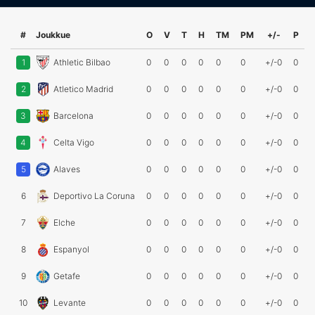
#
Joukkue
O
V
T
H
TM
PM
+/-
P
1
Athletic Bilbao
0
0
0
0
0
0
+/-0
0
2
Atletico Madrid
0
0
0
0
0
0
+/-0
0
3
Barcelona
0
0
0
0
0
0
+/-0
0
4
Celta Vigo
0
0
0
0
0
0
+/-0
0
5
Alaves
0
0
0
0
0
0
+/-0
0
6
Deportivo La Coruna
0
0
0
0
0
0
+/-0
0
7
Elche
0
0
0
0
0
0
+/-0
0
8
Espanyol
0
0
0
0
0
0
+/-0
0
9
Getafe
0
0
0
0
0
0
+/-0
0
10
Levante
0
0
0
0
0
0
+/-0
0