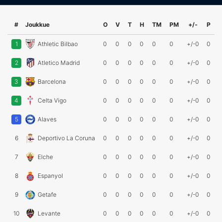
#
Joukkue
O
V
T
H
TM
PM
+/-
P
1
Athletic Bilbao
0
0
0
0
0
0
+/-0
0
2
Atletico Madrid
0
0
0
0
0
0
+/-0
0
3
Barcelona
0
0
0
0
0
0
+/-0
0
4
Celta Vigo
0
0
0
0
0
0
+/-0
0
5
Alaves
0
0
0
0
0
0
+/-0
0
6
Deportivo La Coruna
0
0
0
0
0
0
+/-0
0
7
Elche
0
0
0
0
0
0
+/-0
0
8
Espanyol
0
0
0
0
0
0
+/-0
0
9
Getafe
0
0
0
0
0
0
+/-0
0
10
Levante
0
0
0
0
0
0
+/-0
0