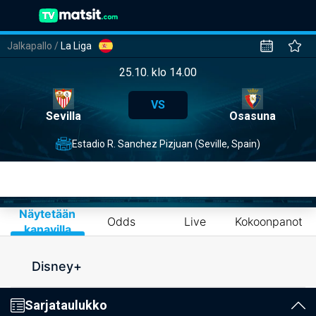
Jalkapallo
/
La Liga
25.10. klo 14.00
VS
Sevilla
Osasuna
Estadio R. Sanchez Pizjuan (Seville, Spain)
Näytetään
Odds
Live
Kokoonpanot
kanavilla
Disney+
Sarjataulukko