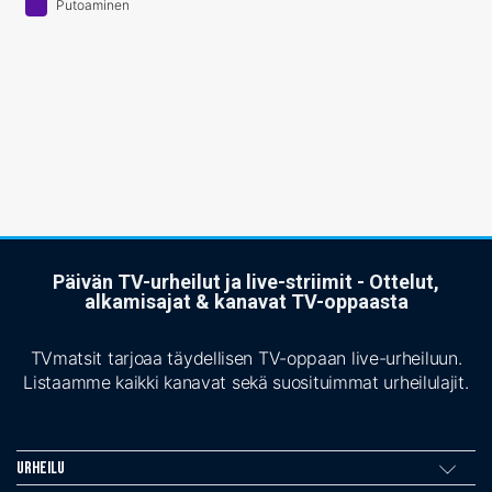
Putoaminen
Päivän TV-urheilut ja live-striimit - Ottelut,
alkamisajat & kanavat TV-oppaasta
TVmatsit tarjoaa täydellisen TV-oppaan live-urheiluun.
Listaamme kaikki kanavat sekä suosituimmat urheilulajit.
Urheilu