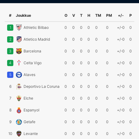
#
Joukkue
O
V
T
H
TM
PM
+/-
P
1
Athletic Bilbao
0
0
0
0
0
0
+/-0
0
2
Atletico Madrid
0
0
0
0
0
0
+/-0
0
3
Barcelona
0
0
0
0
0
0
+/-0
0
4
Celta Vigo
0
0
0
0
0
0
+/-0
0
5
Alaves
0
0
0
0
0
0
+/-0
0
6
Deportivo La Coruna
0
0
0
0
0
0
+/-0
0
7
Elche
0
0
0
0
0
0
+/-0
0
8
Espanyol
0
0
0
0
0
0
+/-0
0
9
Getafe
0
0
0
0
0
0
+/-0
0
10
Levante
0
0
0
0
0
0
+/-0
0