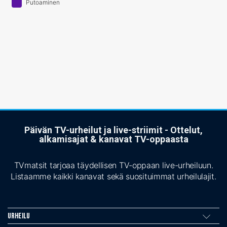
Putoaminen
Päivän TV-urheilut ja live-striimit - Ottelut,
alkamisajat & kanavat TV-oppaasta
TVmatsit tarjoaa täydellisen TV-oppaan live-urheiluun.
Listaamme kaikki kanavat sekä suosituimmat urheilulajit.
Urheilu