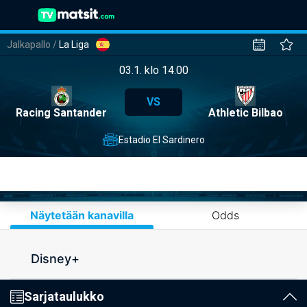
Jalkapallo
/
La Liga
03.1. klo 14.00
VS
Racing Santander
Athletic Bilbao
Estadio El Sardinero
Näytetään kanavilla
Odds
Disney+
Sarjataulukko