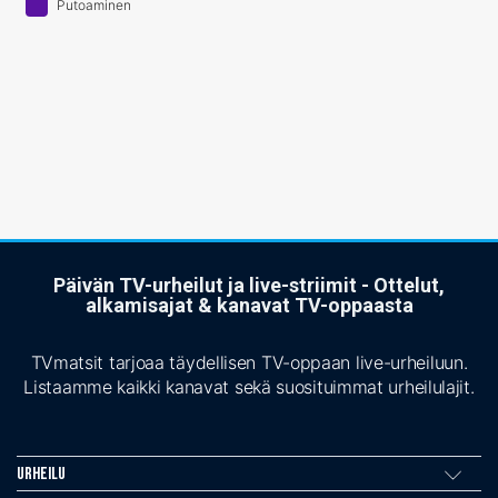
Putoaminen
Päivän TV-urheilut ja live-striimit - Ottelut,
alkamisajat & kanavat TV-oppaasta
TVmatsit tarjoaa täydellisen TV-oppaan live-urheiluun.
Listaamme kaikki kanavat sekä suosituimmat urheilulajit.
Urheilu