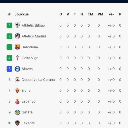
#
Joukkue
O
V
T
H
TM
PM
+/-
P
1
Athletic Bilbao
0
0
0
0
0
0
+/-0
0
2
Atletico Madrid
0
0
0
0
0
0
+/-0
0
3
Barcelona
0
0
0
0
0
0
+/-0
0
4
Celta Vigo
0
0
0
0
0
0
+/-0
0
5
Alaves
0
0
0
0
0
0
+/-0
0
6
Deportivo La Coruna
0
0
0
0
0
0
+/-0
0
7
Elche
0
0
0
0
0
0
+/-0
0
8
Espanyol
0
0
0
0
0
0
+/-0
0
9
Getafe
0
0
0
0
0
0
+/-0
0
10
Levante
0
0
0
0
0
0
+/-0
0