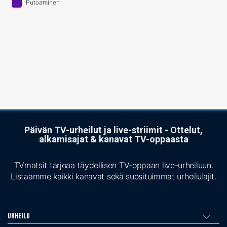
Putoaminen
Päivän TV-urheilut ja live-striimit - Ottelut,
alkamisajat & kanavat TV-oppaasta
TVmatsit tarjoaa täydellisen TV-oppaan live-urheiluun.
Listaamme kaikki kanavat sekä suosituimmat urheilulajit.
Urheilu