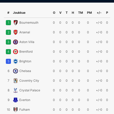
#
Joukkue
O
V
T
H
TM
PM
+/-
P
1
Bournemouth
0
0
0
0
0
0
+/-0
0
2
Arsenal
0
0
0
0
0
0
+/-0
0
3
Aston Villa
0
0
0
0
0
0
+/-0
0
4
Brentford
0
0
0
0
0
0
+/-0
0
5
Brighton
0
0
0
0
0
0
+/-0
0
6
Chelsea
0
0
0
0
0
0
+/-0
0
7
Coventry City
0
0
0
0
0
0
+/-0
0
8
Crystal Palace
0
0
0
0
0
0
+/-0
0
9
Everton
0
0
0
0
0
0
+/-0
0
10
Fulham
0
0
0
0
0
0
+/-0
0