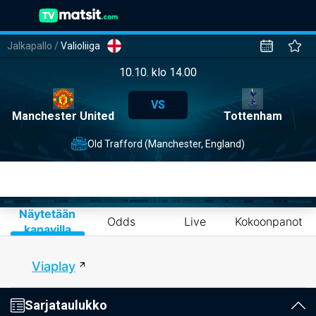
Jalkapallo
/
Valioliiga
10.10. klo 14.00
VS
Manchester United
Tottenham
Old Trafford (Manchester, England)
Näytetään
Odds
Live
Kokoonpanot
kanavilla
Viaplay
Sarjataulukko