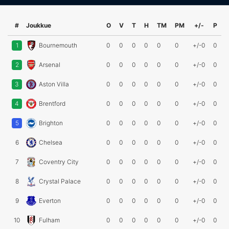
#
Joukkue
O
V
T
H
TM
PM
+/-
P
1
Bournemouth
0
0
0
0
0
0
+/-0
0
2
Arsenal
0
0
0
0
0
0
+/-0
0
3
Aston Villa
0
0
0
0
0
0
+/-0
0
4
Brentford
0
0
0
0
0
0
+/-0
0
5
Brighton
0
0
0
0
0
0
+/-0
0
6
Chelsea
0
0
0
0
0
0
+/-0
0
7
Coventry City
0
0
0
0
0
0
+/-0
0
8
Crystal Palace
0
0
0
0
0
0
+/-0
0
9
Everton
0
0
0
0
0
0
+/-0
0
10
Fulham
0
0
0
0
0
0
+/-0
0