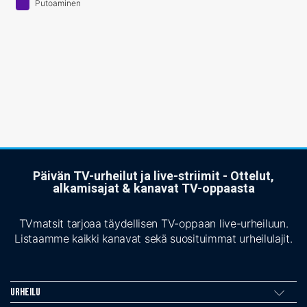
Putoaminen
Päivän TV-urheilut ja live-striimit - Ottelut,
alkamisajat & kanavat TV-oppaasta
TVmatsit tarjoaa täydellisen TV-oppaan live-urheiluun.
Listaamme kaikki kanavat sekä suosituimmat urheilulajit.
Urheilu