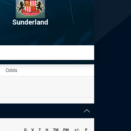
Sunderland
Odds
O
V
T
H
TM
PM
+/-
P