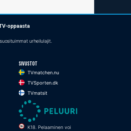
t TV-oppaasta
uosituimmat urheilulajit.
Sivustot
TVmatchen.nu
TVSporten.dk
TVmatsit
K18. Pelaaminen voi