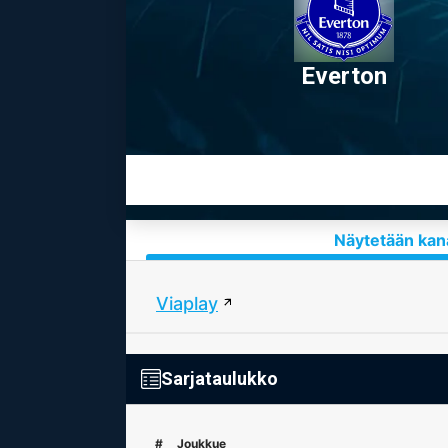
Everton
Näytetään kana
Viaplay
Sarjataulukko
#
Joukkue