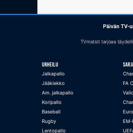
Päivän TV-ur
TVmatsit tarjoaa täydell
Urheilu
Sarj
Jalkapallo
Cha
Jääkiekko
FA 
Am. jalkapallo
Valio
Koripallo
Cha
Baseball
Euro
Rugby
EM-k
Lentopallo
UEF