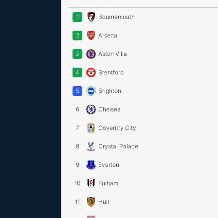
1
Bournemouth
2
Arsenal
3
Aston Villa
4
Brentford
5
Brighton
6
Chelsea
7
Coventry City
8
Crystal Palace
9
Everton
10
Fulham
11
Hull