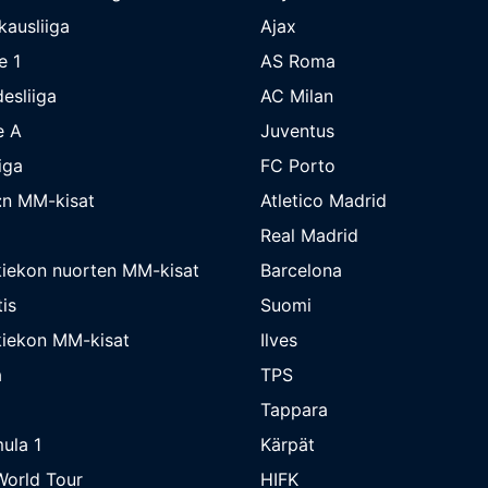
kausliiga
Ajax
e 1
AS Roma
esliiga
AC Milan
e A
Juventus
iga
FC Porto
:n MM-kisat
Atletico Madrid
Real Madrid
iekon nuorten MM-kisat
Barcelona
is
Suomi
iekon MM-kisat
Ilves
a
TPS
Tappara
ula 1
Kärpät
orld Tour
HIFK