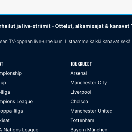
heilut ja live-striimit - Ottelut, alkamisajat & kanava
isen TV-oppaan live-urheiluun. Listaamme kaikki kanavat sekä s
at
Joukkueet
mpionship
Arsenal
Cup
Manchester City
liiga
Liverpool
mpions League
Chelsea
oppa-liiga
Manchester United
isat
Tottenham
A Nations League
Bayern München