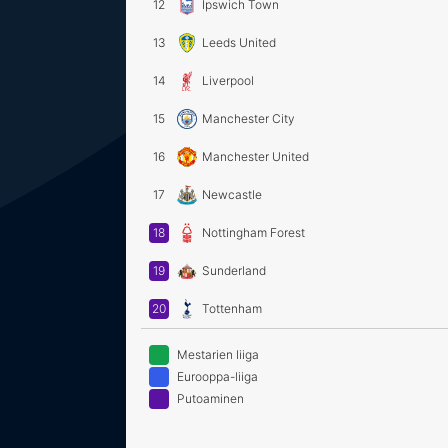
12
Ipswich Town
13
Leeds United
14
Liverpool
15
Manchester City
16
Manchester United
17
Newcastle
18
Nottingham Forest
19
Sunderland
20
Tottenham
Mestarien liiga
Eurooppa-liiga
Putoaminen