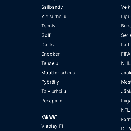
Salibandy
Veik
Yleisurheilu
Ligu
Tennis
Bund
Golf
Seri
Darts
La L
Snooker
FIFA
Taistelu
NHL
Moottoriurheilu
Jääk
Pyöräily
Mest
Talviurheilu
Jääk
Pesäpallo
Liig
NFL
Kanavat
Form
Viaplay FI
DP W