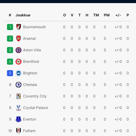
#
Joukkue
O
V
T
H
TM
PM
+/-
P
1
Bournemouth
0
0
0
0
0
0
+/-0
0
2
Arsenal
0
0
0
0
0
0
+/-0
0
3
Aston Villa
0
0
0
0
0
0
+/-0
0
4
Brentford
0
0
0
0
0
0
+/-0
0
5
Brighton
0
0
0
0
0
0
+/-0
0
6
Chelsea
0
0
0
0
0
0
+/-0
0
7
Coventry City
0
0
0
0
0
0
+/-0
0
8
Crystal Palace
0
0
0
0
0
0
+/-0
0
9
Everton
0
0
0
0
0
0
+/-0
0
10
Fulham
0
0
0
0
0
0
+/-0
0