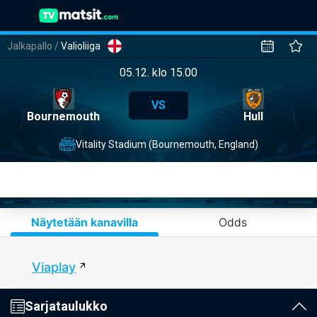
Jalkapallo
/
Valioliiga
05.12. klo 15.00
VS
Bournemouth
Hull
Vitality Stadium (Bournemouth, England)
Näytetään kanavilla
Odds
Viaplay
Sarjataulukko