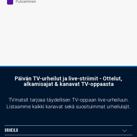
Putoaminen
Päivän TV-urheilut ja live-striimit - Ottelut,
alkamisajat & kanavat TV-oppaasta
TVmatsit tarjoaa täydellisen TV-oppaan live-urheiluun.
Listaamme kaikki kanavat sekä suosituimmat urheilulajit.
Urheilu