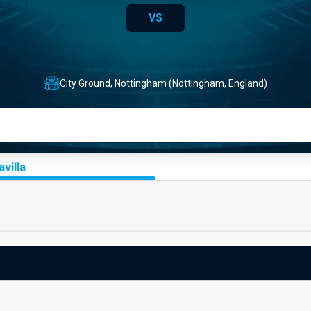
VS
City Ground, Nottingham (Nottingham, England)
villa