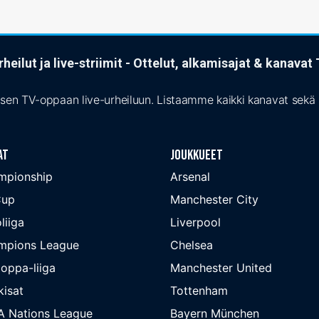
heilut ja live-striimit - Ottelut, alkamisajat & kanava
isen TV-oppaan live-urheiluun. Listaamme kaikki kanavat sekä s
at
Joukkueet
mpionship
Arsenal
Cup
Manchester City
liiga
Liverpool
mpions League
Chelsea
oppa-liiga
Manchester United
isat
Tottenham
A Nations League
Bayern München