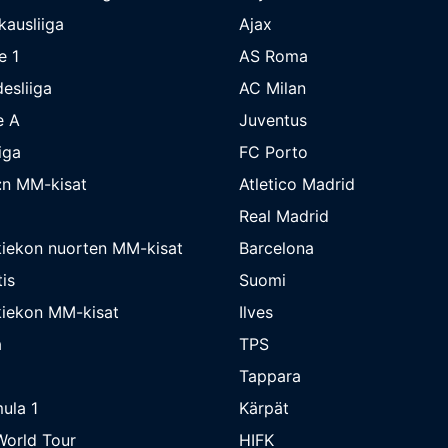
kausliiga
Ajax
e 1
AS Roma
esliiga
AC Milan
e A
Juventus
iga
FC Porto
:n MM-kisat
Atletico Madrid
Real Madrid
iekon nuorten MM-kisat
Barcelona
is
Suomi
iekon MM-kisat
Ilves
a
TPS
Tappara
ula 1
Kärpät
orld Tour
HIFK