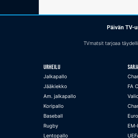
Päivän TV-ur
TVmatsit tarjoaa täydell
Urheilu
Sarj
Jalkapallo
Cha
Jääkiekko
FA 
Am. jalkapallo
Valio
Koripallo
Cha
Baseball
Euro
Rugby
EM-k
Lentopallo
UEF