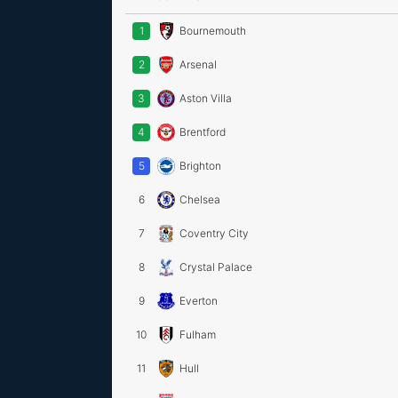
1
Bournemouth
2
Arsenal
3
Aston Villa
4
Brentford
5
Brighton
6
Chelsea
7
Coventry City
8
Crystal Palace
9
Everton
10
Fulham
11
Hull