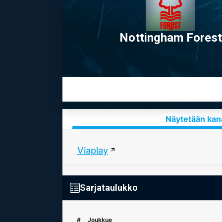
Nottingham Forest
Näytetään kana
Viaplay
Sarjataulukko
#
Joukkue