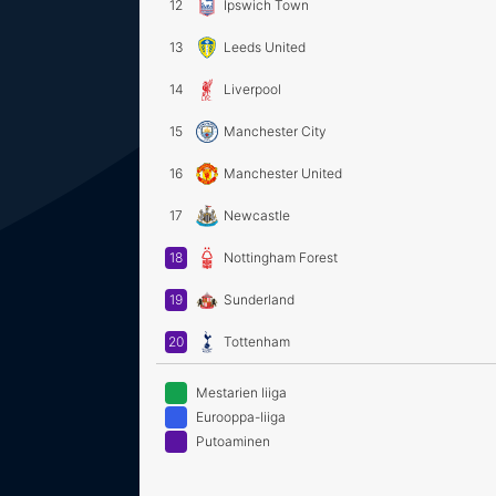
12
Ipswich Town
13
Leeds United
14
Liverpool
15
Manchester City
16
Manchester United
17
Newcastle
18
Nottingham Forest
19
Sunderland
20
Tottenham
Mestarien liiga
Eurooppa-liiga
Putoaminen