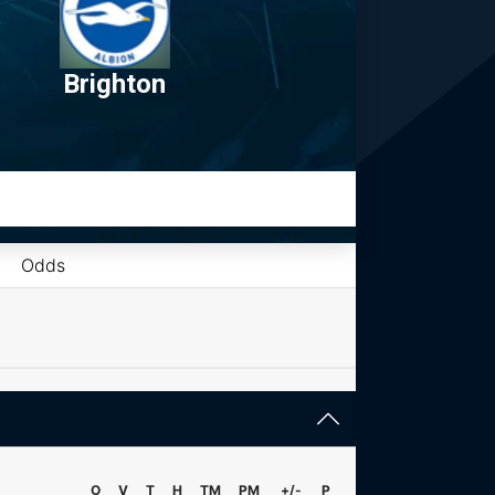
Brighton
Odds
O
V
T
H
TM
PM
+/-
P