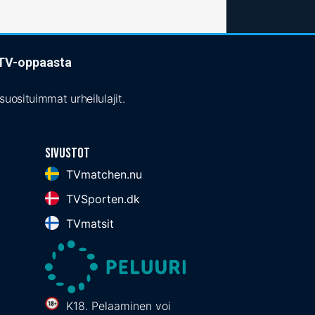
t TV-oppaasta
uosituimmat urheilulajit.
Sivustot
TVmatchen.nu
TVSporten.dk
TVmatsit
K18. Pelaaminen voi