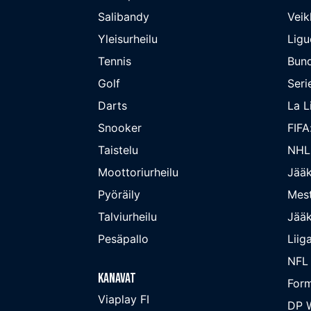
Salibandy
Veik
Yleisurheilu
Ligu
Tennis
Bund
Golf
Seri
Darts
La L
Snooker
FIFA
Taistelu
NHL
Moottoriurheilu
Jääk
Pyöräily
Mest
Talviurheilu
Jääk
Pesäpallo
Liig
NFL
Kanavat
Form
Viaplay FI
DP W