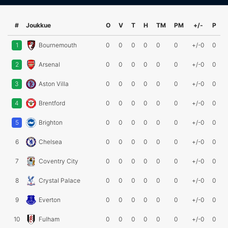
#
Joukkue
O
V
T
H
TM
PM
+/-
P
1
Bournemouth
0
0
0
0
0
0
+/-0
0
2
Arsenal
0
0
0
0
0
0
+/-0
0
3
Aston Villa
0
0
0
0
0
0
+/-0
0
4
Brentford
0
0
0
0
0
0
+/-0
0
5
Brighton
0
0
0
0
0
0
+/-0
0
6
Chelsea
0
0
0
0
0
0
+/-0
0
7
Coventry City
0
0
0
0
0
0
+/-0
0
8
Crystal Palace
0
0
0
0
0
0
+/-0
0
9
Everton
0
0
0
0
0
0
+/-0
0
10
Fulham
0
0
0
0
0
0
+/-0
0