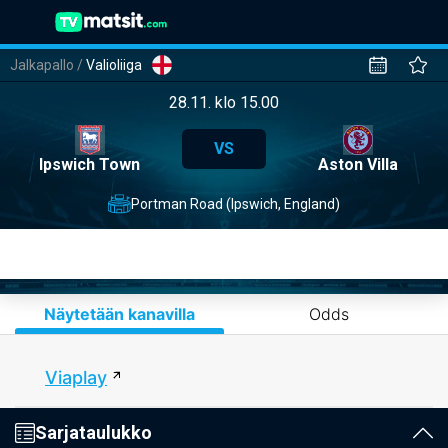
Jalkapallo
/
Valioliiga
28.11. klo 15.00
VS
Ipswich Town
Aston Villa
Portman Road (Ipswich, England)
Näytetään kanavilla
Odds
Viaplay
Sarjataulukko