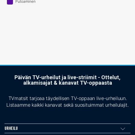
Putoaminen
Päivän TV-urheilut ja live-striimit - Ottelut,
alkamisajat & kanavat TV-oppaasta
TVmatsit tarjoaa täydellisen TV-oppaan live-urheiluun.
Listaamme kaikki kanavat sekä suosituimmat urheilulajit.
Urheilu