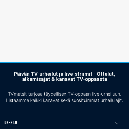
Päivän TV-urheilut ja live-striimit - Ottelut,
alkamisajat & kanavat TV-oppaasta
TVmatsit tarjoaa täydellisen TV-oppaan live-urheiluun.
Listaamme kaikki kanavat sekä suosituimmat urheilulajit.
Urheilu