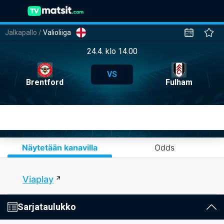
Jalkapallo
/
Valioliiga
24.4. klo 14.00
VS
Brentford
Fulham
Näytetään kanavilla
Odds
Viaplay
Sarjataulukko