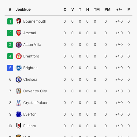
#
Joukkue
O
V
T
H
TM
PM
+/-
P
1
Bournemouth
0
0
0
0
0
0
+/-0
0
2
Arsenal
0
0
0
0
0
0
+/-0
0
3
Aston Villa
0
0
0
0
0
0
+/-0
0
4
Brentford
0
0
0
0
0
0
+/-0
0
5
Brighton
0
0
0
0
0
0
+/-0
0
6
Chelsea
0
0
0
0
0
0
+/-0
0
7
Coventry City
0
0
0
0
0
0
+/-0
0
8
Crystal Palace
0
0
0
0
0
0
+/-0
0
9
Everton
0
0
0
0
0
0
+/-0
0
10
Fulham
0
0
0
0
0
0
+/-0
0