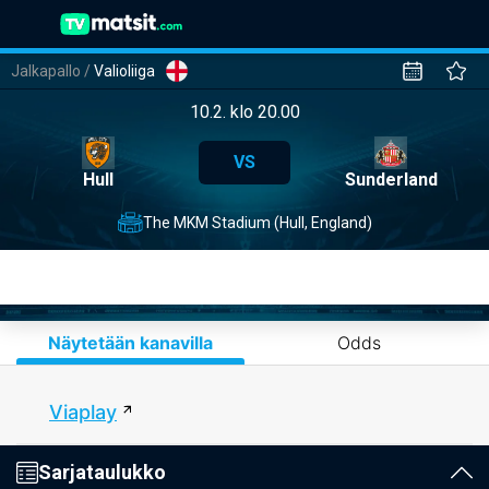
Jalkapallo
/
Valioliiga
10.2. klo 20.00
VS
Hull
Sunderland
The MKM Stadium (Hull, England)
Näytetään kanavilla
Odds
Viaplay
Sarjataulukko