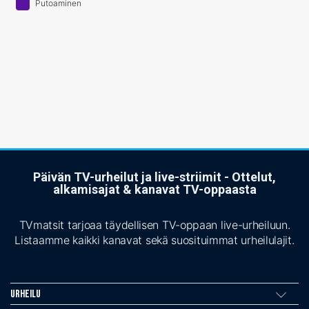
Putoaminen
Päivän TV-urheilut ja live-striimit - Ottelut,
alkamisajat & kanavat TV-oppaasta
TVmatsit tarjoaa täydellisen TV-oppaan live-urheiluun.
Listaamme kaikki kanavat sekä suosituimmat urheilulajit.
Urheilu