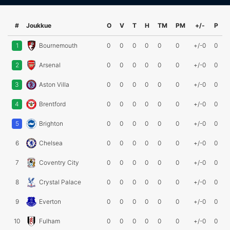
#
Joukkue
O
V
T
H
TM
PM
+/-
P
1
Bournemouth
0
0
0
0
0
0
+/-0
0
2
Arsenal
0
0
0
0
0
0
+/-0
0
3
Aston Villa
0
0
0
0
0
0
+/-0
0
4
Brentford
0
0
0
0
0
0
+/-0
0
5
Brighton
0
0
0
0
0
0
+/-0
0
6
Chelsea
0
0
0
0
0
0
+/-0
0
7
Coventry City
0
0
0
0
0
0
+/-0
0
8
Crystal Palace
0
0
0
0
0
0
+/-0
0
9
Everton
0
0
0
0
0
0
+/-0
0
10
Fulham
0
0
0
0
0
0
+/-0
0