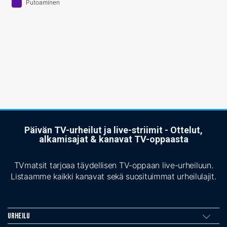
Putoaminen
Päivän TV-urheilut ja live-striimit - Ottelut,
alkamisajat & kanavat TV-oppaasta
TVmatsit tarjoaa täydellisen TV-oppaan live-urheiluun.
Listaamme kaikki kanavat sekä suosituimmat urheilulajit.
Urheilu