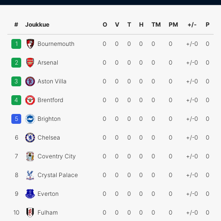
#
Joukkue
O
V
T
H
TM
PM
+/-
P
1
Bournemouth
0
0
0
0
0
0
+/-0
0
2
Arsenal
0
0
0
0
0
0
+/-0
0
3
Aston Villa
0
0
0
0
0
0
+/-0
0
4
Brentford
0
0
0
0
0
0
+/-0
0
5
Brighton
0
0
0
0
0
0
+/-0
0
6
Chelsea
0
0
0
0
0
0
+/-0
0
7
Coventry City
0
0
0
0
0
0
+/-0
0
8
Crystal Palace
0
0
0
0
0
0
+/-0
0
9
Everton
0
0
0
0
0
0
+/-0
0
10
Fulham
0
0
0
0
0
0
+/-0
0