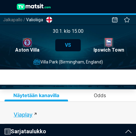
Jalkapallo
/
Valioliiga
30.1. klo 15.00
VS
Aston Villa
Ipswich Town
Villa Park (Birmingham, England)
Näytetään kanavilla
Odds
Viaplay
Sarjataulukko