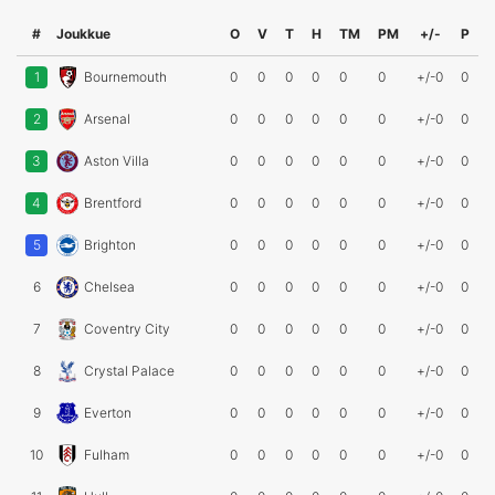
#
Joukkue
O
V
T
H
TM
PM
+/-
P
1
Bournemouth
0
0
0
0
0
0
+/-0
0
2
Arsenal
0
0
0
0
0
0
+/-0
0
3
Aston Villa
0
0
0
0
0
0
+/-0
0
4
Brentford
0
0
0
0
0
0
+/-0
0
5
Brighton
0
0
0
0
0
0
+/-0
0
6
Chelsea
0
0
0
0
0
0
+/-0
0
7
Coventry City
0
0
0
0
0
0
+/-0
0
8
Crystal Palace
0
0
0
0
0
0
+/-0
0
9
Everton
0
0
0
0
0
0
+/-0
0
10
Fulham
0
0
0
0
0
0
+/-0
0