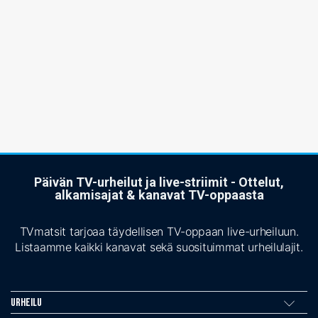
Päivän TV-urheilut ja live-striimit - Ottelut,
alkamisajat & kanavat TV-oppaasta
TVmatsit tarjoaa täydellisen TV-oppaan live-urheiluun.
Listaamme kaikki kanavat sekä suosituimmat urheilulajit.
Urheilu