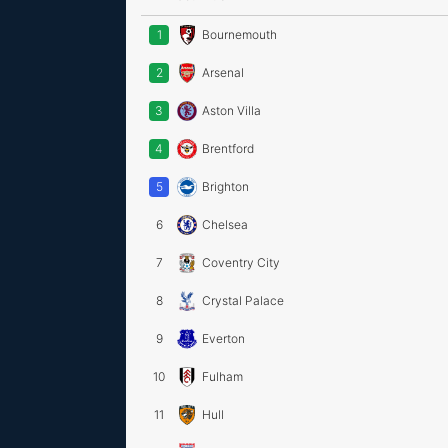
1
Bournemouth
2
Arsenal
3
Aston Villa
4
Brentford
5
Brighton
6
Chelsea
7
Coventry City
8
Crystal Palace
9
Everton
10
Fulham
11
Hull