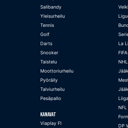
Salibandy
Veik
Yleisurheilu
Ligu
Tennis
Bund
Golf
Seri
Darts
La L
Snooker
FIFA
Taistelu
NHL
Moottoriurheilu
Jääk
Pyöräily
Mest
Talviurheilu
Jääk
Pesäpallo
Liig
NFL
Kanavat
Form
Viaplay FI
DP W