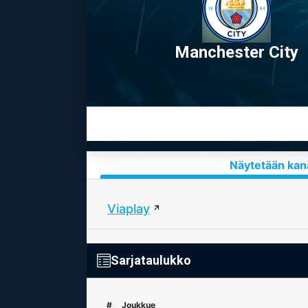
Manchester City
Näytetään kana
Viaplay
Sarjataulukko
#
Joukkue