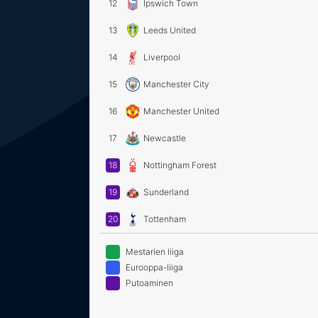
12
Ipswich Town
13
Leeds United
14
Liverpool
15
Manchester City
16
Manchester United
17
Newcastle
18
Nottingham Forest
19
Sunderland
20
Tottenham
Mestarien liiga
Eurooppa-liiga
Putoaminen