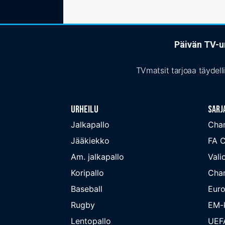
Päivän TV-ur
TVmatsit tarjoaa täydell
Urheilu
Sarj
Jalkapallo
Cha
Jääkiekko
FA 
Am. jalkapallo
Valio
Koripallo
Cha
Baseball
Euro
Rugby
EM-k
Lentopallo
UEF