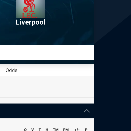
Liverpool
Odds
O
V
T
H
TM
PM
+/-
P