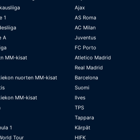
kausliiga
Ajax
e 1
AS Roma
esliiga
AC Milan
e A
Juventus
iga
FC Porto
:n MM-kisat
Atletico Madrid
Real Madrid
iekon nuorten MM-kisat
Barcelona
is
Suomi
iekon MM-kisat
Ilves
a
TPS
Tappara
ula 1
Kärpät
orld Tour
HIFK