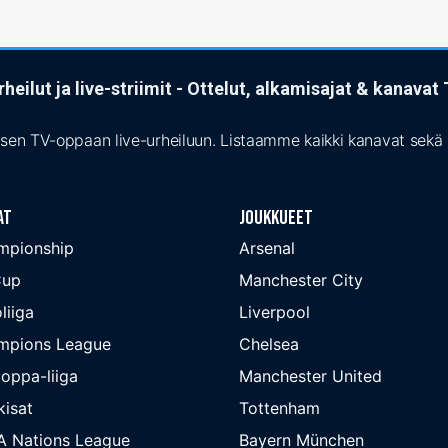
heilut ja live-striimit - Ottelut, alkamisajat & kanava
isen TV-oppaan live-urheiluun. Listaamme kaikki kanavat sekä s
at
Joukkueet
mpionship
Arsenal
Cup
Manchester City
liiga
Liverpool
mpions League
Chelsea
oppa-liiga
Manchester United
isat
Tottenham
A Nations League
Bayern München