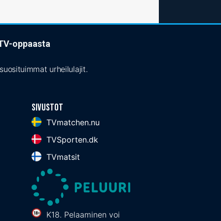
t TV-oppaasta
uosituimmat urheilulajit.
Sivustot
TVmatchen.nu
TVSporten.dk
TVmatsit
K18. Pelaaminen voi