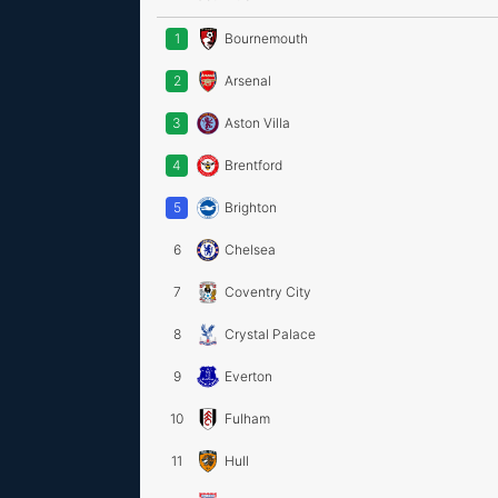
1
Bournemouth
2
Arsenal
3
Aston Villa
4
Brentford
5
Brighton
6
Chelsea
7
Coventry City
8
Crystal Palace
9
Everton
10
Fulham
11
Hull