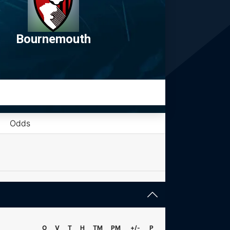
Bournemouth
Odds
O
V
T
H
TM
PM
+/-
P