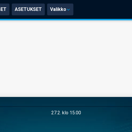
SET
ASETUKSET
Valikko
27.2. klo 15.00