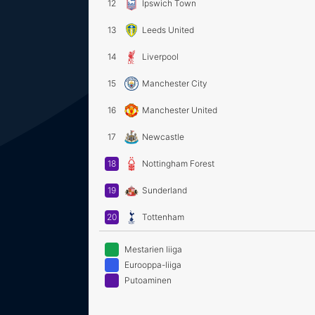
12
Ipswich Town
13
Leeds United
14
Liverpool
15
Manchester City
16
Manchester United
17
Newcastle
18
Nottingham Forest
19
Sunderland
20
Tottenham
Mestarien liiga
Eurooppa-liiga
Putoaminen