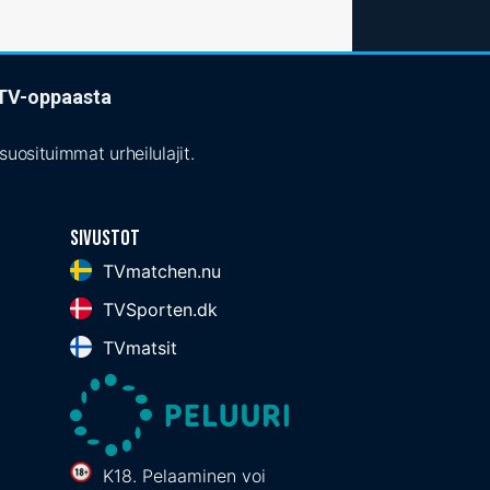
t TV-oppaasta
uosituimmat urheilulajit.
Sivustot
TVmatchen.nu
TVSporten.dk
TVmatsit
K18. Pelaaminen voi