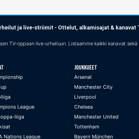
heilut ja live-striimit - Ottelut, alkamisajat & kanava
isen TV-oppaan live-urheiluun. Listaamme kaikki kanavat sekä s
at
Joukkueet
mpionship
Arsenal
Cup
Manchester City
liiga
Liverpool
mpions League
Chelsea
oppa-liiga
Manchester United
isat
Tottenham
A Nations League
Bayern München