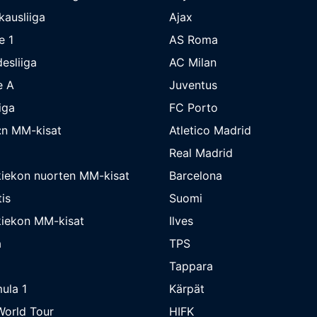
kausliiga
Ajax
e 1
AS Roma
esliiga
AC Milan
e A
Juventus
iga
FC Porto
:n MM-kisat
Atletico Madrid
Real Madrid
iekon nuorten MM-kisat
Barcelona
is
Suomi
iekon MM-kisat
Ilves
a
TPS
Tappara
ula 1
Kärpät
orld Tour
HIFK