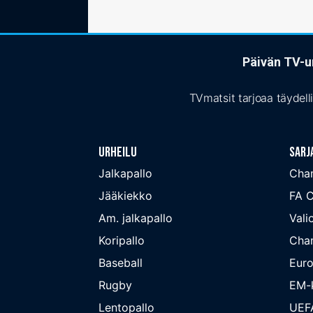
Päivän TV-ur
TVmatsit tarjoaa täydell
Urheilu
Sarj
Jalkapallo
Cha
Jääkiekko
FA 
Am. jalkapallo
Valio
Koripallo
Cha
Baseball
Euro
Rugby
EM-k
Lentopallo
UEF