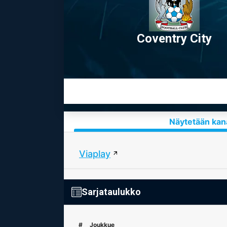
Coventry City
Näytetään kana
Viaplay
Sarjataulukko
#
Joukkue