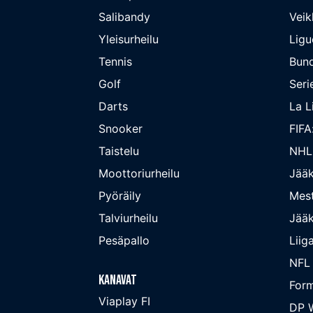
Salibandy
Veik
Yleisurheilu
Ligu
Tennis
Bund
Golf
Seri
Darts
La L
Snooker
FIFA
Taistelu
NHL
Moottoriurheilu
Jääk
Pyöräily
Mest
Talviurheilu
Jääk
Pesäpallo
Liig
NFL
Kanavat
Form
Viaplay FI
DP W