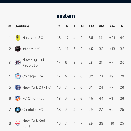
eastern
#
Joukkue
O
V
T
H
TM
PM
+/-
P
1
Nashville SC
18
12
4
2
35
14
+21
40
2
Inter Miami
18
11
5
2
45
32
+13
38
New England
3
17
9
3
5
28
21
+7
30
Revolution
4
Chicago Fire
17
9
2
6
32
23
+9
29
5
New York City FC
18
7
5
6
31
24
+7
26
6
FC Cincinnati
18
7
5
6
45
44
+1
26
7
Charlotte FC
18
7
4
7
29
27
+2
25
New York Red
8
18
7
4
7
29
39
-10
25
Bulls