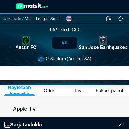
Jalkapallo
/
Major League Soccer
06.9. klo 00.30
VS
Austin FC
San Jose Earthquakes
Q2 Stadium (Austin, USA)
Näytetään
Odds
Live
Kokoonpanot
kanavilla
Apple TV
Sarjataulukko