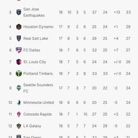
San Jose
3
18
10
3
5
37
24
+13
33
Earthquakes
4
Houston Dynamo
17
9
2
6
25
24
+1
29
5
Real Salt Lake
17
8
3
6
29
25
+4
27
6
FC Dallas
18
7
6
5
32
25
+7
27
7
St. Louis City
18
7
5
6
24
24
+/-0
26
8
Portland Timbers
18
7
3
8
33
33
+/-0
24
Seattle Sounders
9
17
7
3
7
20
22
-2
24
FC
10
Minnesota United
18
6
6
6
20
25
-5
24
11
Colorado Rapids
18
7
1
10
27
25
+2
22
12
LA Galaxy
19
5
7
7
24
29
-5
22
13
San Diego
18
5
6
7
32
29
+3
21