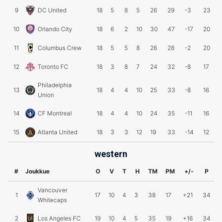
9
DC United
18
5
8
5
26
29
-3
23
10
Orlando City
18
6
2
10
30
47
-17
20
11
Columbus Crew
18
5
5
8
26
28
-2
20
12
Toronto FC
18
3
8
7
24
32
-8
17
Philadelphia
13
18
4
4
10
25
33
-8
16
Union
14
CF Montreal
18
4
4
10
24
35
-11
16
15
Atlanta United
18
3
3
12
19
33
-14
12
western
#
Joukkue
O
V
T
H
TM
PM
+/-
P
Vancouver
1
17
10
4
3
38
17
+21
34
Whitecaps
2
Los Angeles FC
19
10
4
5
35
19
+16
34