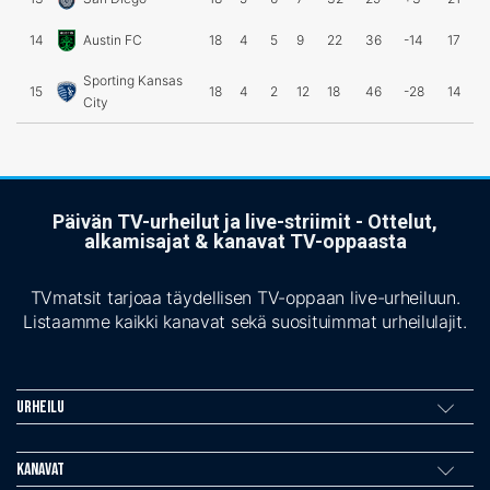
14
Austin FC
18
4
5
9
22
36
-14
17
Sporting Kansas
15
18
4
2
12
18
46
-28
14
City
Päivän TV-urheilut ja live-striimit - Ottelut,
alkamisajat & kanavat TV-oppaasta
TVmatsit tarjoaa täydellisen TV-oppaan live-urheiluun.
Listaamme kaikki kanavat sekä suosituimmat urheilulajit.
Urheilu
Kanavat