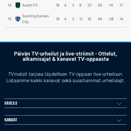
14
Austin FC
18
4
5
9
22
36
-14
17
Sporting Kansas
15
18
4
2
12
18
46
-28
14
City
Päivän TV-urheilut ja live-striimit - Ottelut,
alkamisajat & kanavat TV-oppaasta
TVmatsit tarjoaa täydellisen TV-oppaan live-urheiluun.
Listaamme kaikki kanavat sekä suosituimmat urheilulajit.
Urheilu
Kanavat