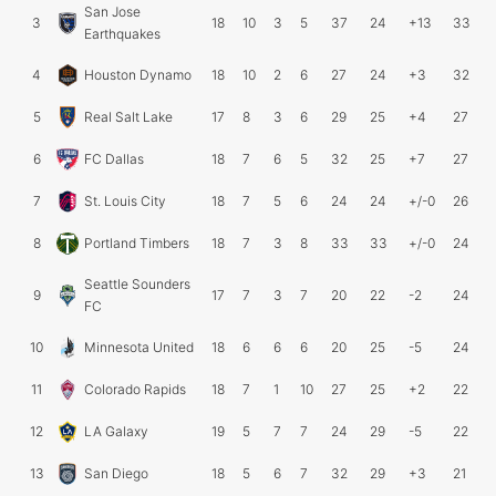
San Jose
3
18
10
3
5
37
24
+13
33
Earthquakes
4
Houston Dynamo
18
10
2
6
27
24
+3
32
5
Real Salt Lake
17
8
3
6
29
25
+4
27
6
FC Dallas
18
7
6
5
32
25
+7
27
7
St. Louis City
18
7
5
6
24
24
+/-0
26
8
Portland Timbers
18
7
3
8
33
33
+/-0
24
Seattle Sounders
9
17
7
3
7
20
22
-2
24
FC
10
Minnesota United
18
6
6
6
20
25
-5
24
11
Colorado Rapids
18
7
1
10
27
25
+2
22
12
LA Galaxy
19
5
7
7
24
29
-5
22
13
San Diego
18
5
6
7
32
29
+3
21