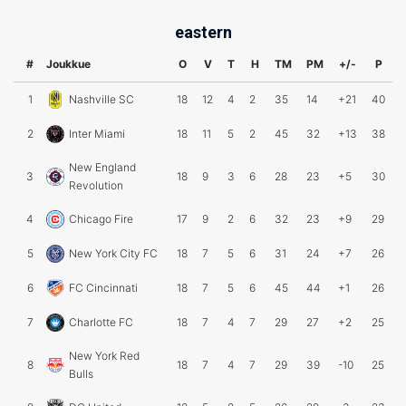
eastern
#
Joukkue
O
V
T
H
TM
PM
+/-
P
1
Nashville SC
18
12
4
2
35
14
+21
40
2
Inter Miami
18
11
5
2
45
32
+13
38
New England
3
18
9
3
6
28
23
+5
30
Revolution
4
Chicago Fire
17
9
2
6
32
23
+9
29
5
New York City FC
18
7
5
6
31
24
+7
26
6
FC Cincinnati
18
7
5
6
45
44
+1
26
7
Charlotte FC
18
7
4
7
29
27
+2
25
New York Red
8
18
7
4
7
29
39
-10
25
Bulls