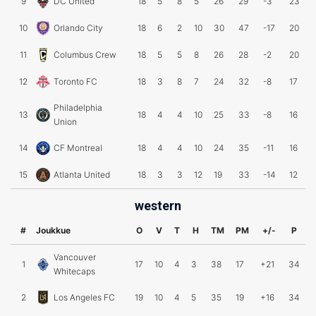
9
DC United
18
5
8
5
26
29
-3
23
10
Orlando City
18
6
2
10
30
47
-17
20
11
Columbus Crew
18
5
5
8
26
28
-2
20
12
Toronto FC
18
3
8
7
24
32
-8
17
Philadelphia
13
18
4
4
10
25
33
-8
16
Union
14
CF Montreal
18
4
4
10
24
35
-11
16
15
Atlanta United
18
3
3
12
19
33
-14
12
western
#
Joukkue
O
V
T
H
TM
PM
+/-
P
Vancouver
1
17
10
4
3
38
17
+21
34
Whitecaps
2
Los Angeles FC
19
10
4
5
35
19
+16
34