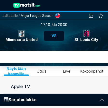
Jalkapallo
/
Major League Soccer
17.10. klo 20.30
VS
Minnesota United
St. Louis City
Näytetään
Odds
Live
Kokoonpanot
kanavilla
Apple TV
Sarjataulukko