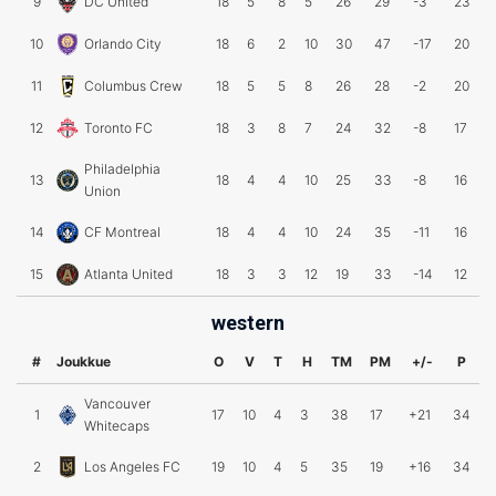
9
DC United
18
5
8
5
26
29
-3
23
10
Orlando City
18
6
2
10
30
47
-17
20
11
Columbus Crew
18
5
5
8
26
28
-2
20
12
Toronto FC
18
3
8
7
24
32
-8
17
Philadelphia
13
18
4
4
10
25
33
-8
16
Union
14
CF Montreal
18
4
4
10
24
35
-11
16
15
Atlanta United
18
3
3
12
19
33
-14
12
western
#
Joukkue
O
V
T
H
TM
PM
+/-
P
Vancouver
1
17
10
4
3
38
17
+21
34
Whitecaps
2
Los Angeles FC
19
10
4
5
35
19
+16
34