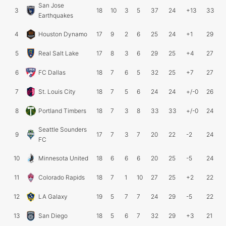
San Jose
3
18
10
3
5
37
24
+13
33
Earthquakes
4
Houston Dynamo
17
9
2
6
25
24
+1
29
5
Real Salt Lake
17
8
3
6
29
25
+4
27
6
FC Dallas
18
7
6
5
32
25
+7
27
7
St. Louis City
18
7
5
6
24
24
+/-0
26
8
Portland Timbers
18
7
3
8
33
33
+/-0
24
Seattle Sounders
9
17
7
3
7
20
22
-2
24
FC
10
Minnesota United
18
6
6
6
20
25
-5
24
11
Colorado Rapids
18
7
1
10
27
25
+2
22
12
LA Galaxy
19
5
7
7
24
29
-5
22
13
San Diego
18
5
6
7
32
29
+3
21