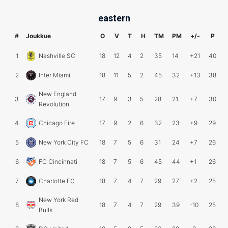
eastern
#
Joukkue
O
V
T
H
TM
PM
+/-
P
1
Nashville SC
18
12
4
2
35
14
+21
40
2
Inter Miami
18
11
5
2
45
32
+13
38
New England
3
17
9
3
5
28
21
+7
30
Revolution
4
Chicago Fire
17
9
2
6
32
23
+9
29
5
New York City FC
18
7
5
6
31
24
+7
26
6
FC Cincinnati
18
7
5
6
45
44
+1
26
7
Charlotte FC
18
7
4
7
29
27
+2
25
New York Red
8
18
7
4
7
29
39
-10
25
Bulls