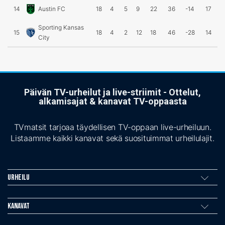
14
Austin FC
18
4
5
9
22
36
-14
17
Sporting Kansas
15
18
4
2
12
18
46
-28
14
City
Päivän TV-urheilut ja live-striimit - Ottelut,
alkamisajat & kanavat TV-oppaasta
TVmatsit tarjoaa täydellisen TV-oppaan live-urheiluun.
Listaamme kaikki kanavat sekä suosituimmat urheilulajit.
Urheilu
Kanavat