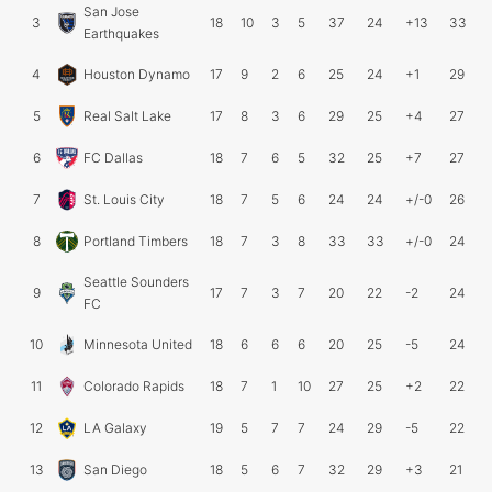
San Jose
3
18
10
3
5
37
24
+13
33
Earthquakes
4
Houston Dynamo
17
9
2
6
25
24
+1
29
5
Real Salt Lake
17
8
3
6
29
25
+4
27
6
FC Dallas
18
7
6
5
32
25
+7
27
7
St. Louis City
18
7
5
6
24
24
+/-0
26
8
Portland Timbers
18
7
3
8
33
33
+/-0
24
Seattle Sounders
9
17
7
3
7
20
22
-2
24
FC
10
Minnesota United
18
6
6
6
20
25
-5
24
11
Colorado Rapids
18
7
1
10
27
25
+2
22
12
LA Galaxy
19
5
7
7
24
29
-5
22
13
San Diego
18
5
6
7
32
29
+3
21