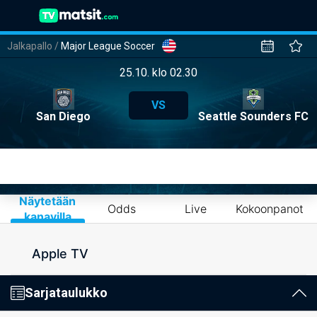
Jalkapallo
/
Major League Soccer
25.10. klo 02.30
VS
San Diego
Seattle Sounders FC
Näytetään
Odds
Live
Kokoonpanot
kanavilla
Apple TV
Sarjataulukko