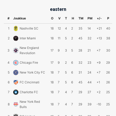
eastern
#
Joukkue
O
V
T
H
TM
PM
+/-
P
1
Nashville SC
18
12
4
2
35
14
+21
40
2
Inter Miami
18
11
5
2
45
32
+13
38
New England
3
17
9
3
5
28
21
+7
30
Revolution
4
Chicago Fire
17
9
2
6
32
23
+9
29
5
New York City FC
18
7
5
6
31
24
+7
26
6
FC Cincinnati
18
7
5
6
45
44
+1
26
7
Charlotte FC
18
7
4
7
29
27
+2
25
New York Red
8
18
7
4
7
29
39
-10
25
Bulls