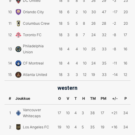
9
DC United
18
5
8
5
26
29
-3
23
10
Orlando City
18
6
2
10
30
47
-17
20
11
Columbus Crew
18
5
5
8
26
28
-2
20
12
Toronto FC
18
3
8
7
24
32
-8
17
Philadelphia
13
18
4
4
10
25
33
-8
16
Union
14
CF Montreal
18
4
4
10
24
35
-11
16
15
Atlanta United
18
3
3
12
19
33
-14
12
western
#
Joukkue
O
V
T
H
TM
PM
+/-
P
Vancouver
1
17
10
4
3
38
17
+21
34
Whitecaps
2
Los Angeles FC
19
10
4
5
35
19
+16
34