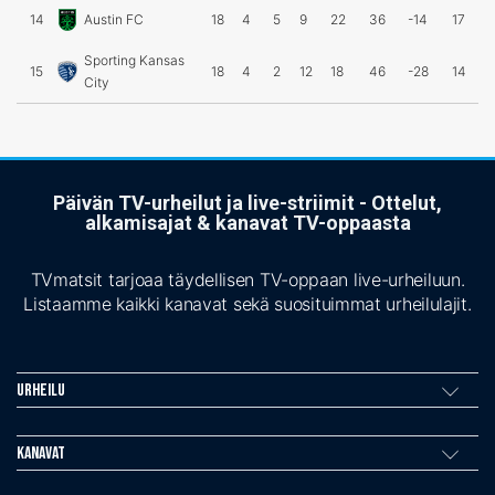
14
Austin FC
18
4
5
9
22
36
-14
17
Sporting Kansas
15
18
4
2
12
18
46
-28
14
City
Päivän TV-urheilut ja live-striimit - Ottelut,
alkamisajat & kanavat TV-oppaasta
TVmatsit tarjoaa täydellisen TV-oppaan live-urheiluun.
Listaamme kaikki kanavat sekä suosituimmat urheilulajit.
Urheilu
Kanavat