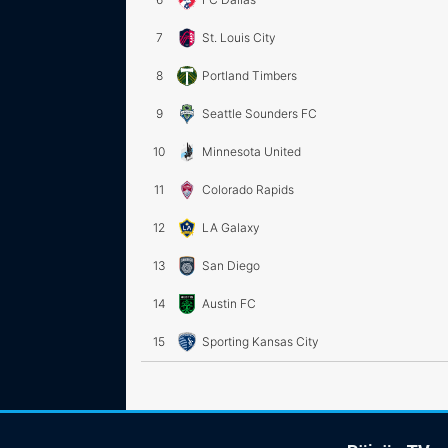
7
St. Louis City
8
Portland Timbers
9
Seattle Sounders FC
10
Minnesota United
11
Colorado Rapids
12
LA Galaxy
13
San Diego
14
Austin FC
15
Sporting Kansas City