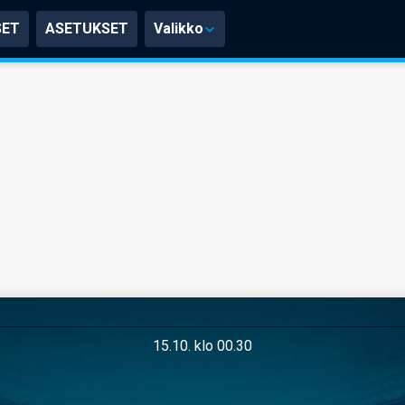
SET
ASETUKSET
Valikko
15.10. klo 00.30