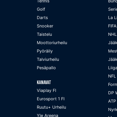
Tennis
Bund
Golf
Seri
Darts
La L
Snooker
FIFA
Taistelu
NHL
Moottoriurheilu
Jääk
Pyöräily
Mest
Talviurheilu
Jääk
Pesäpallo
Liig
NFL
Kanavat
Form
Viaplay FI
DP W
Eurosport 1 FI
ATP
Ruutu+ Urheilu
Nyrk
Yle Areena