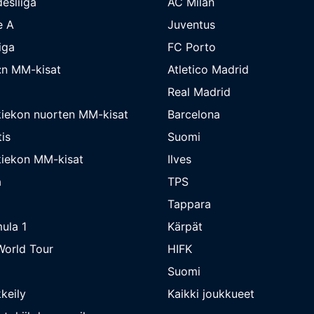
esliiga
AC Milan
e A
Juventus
iga
FC Porto
:n MM-kisat
Atletico Madrid
Real Madrid
iekon nuorten MM-kisat
Barcelona
is
Suomi
iekon MM-kisat
Ilves
a
TPS
Tappara
ula 1
Kärpät
orld Tour
HIFK
Suomi
keily
Kaikki joukkueet