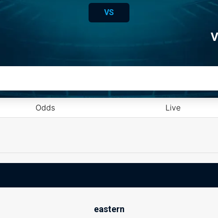
VS
V
Odds
Live
eastern