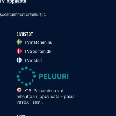
t TV-oppaasta
uosituimmat urheilulajit.
Sivustot
TVmatchen.nu
TVSporten.dk
TVmatsit
K18. Pelaaminen voi
aiheuttaa riippuvuutta - pelaa
vastuullisesti.