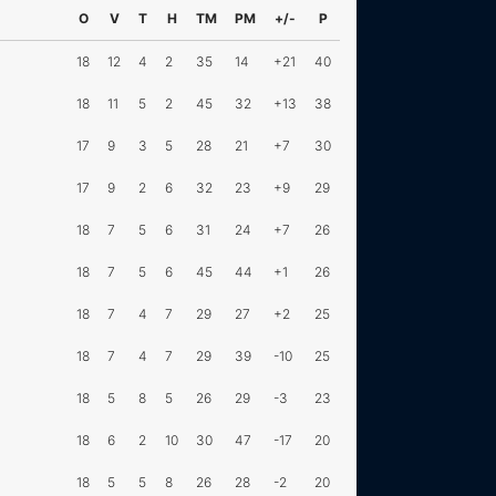
O
V
T
H
TM
PM
+/-
P
18
12
4
2
35
14
+21
40
18
11
5
2
45
32
+13
38
17
9
3
5
28
21
+7
30
17
9
2
6
32
23
+9
29
18
7
5
6
31
24
+7
26
18
7
5
6
45
44
+1
26
18
7
4
7
29
27
+2
25
18
7
4
7
29
39
-10
25
18
5
8
5
26
29
-3
23
18
6
2
10
30
47
-17
20
18
5
5
8
26
28
-2
20