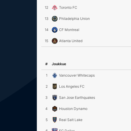
12
Toronto FC
13
Philadelphia Union
14
CF Montreal
15
Atlanta United
#
Joukkue
1
Vancouver Whitecaps
2
Los Angeles FC
3
San Jose Earthquakes
4
Houston Dynamo
5
Real Salt Lake
6
FC Dallas