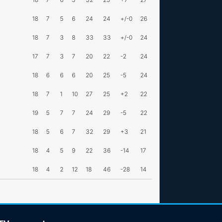
18
7
5
6
24
24
+/-0
26
18
7
3
8
33
33
+/-0
24
17
7
3
7
20
22
-2
24
18
6
6
6
20
25
-5
24
18
7
1
10
27
25
+2
22
19
5
7
7
24
29
-5
22
18
5
6
7
32
29
+3
21
18
4
5
9
22
36
-14
17
18
4
2
12
18
46
-28
14