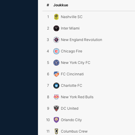
#
Joukkue
1
Nashville SC
2
Inter Miami
3
New England Revolution
4
Chicago Fire
5
New York City FC
6
FC Cincinnati
7
Charlotte FC
8
New York Red Bulls
9
DC United
10
Orlando City
11
Columbus Crew