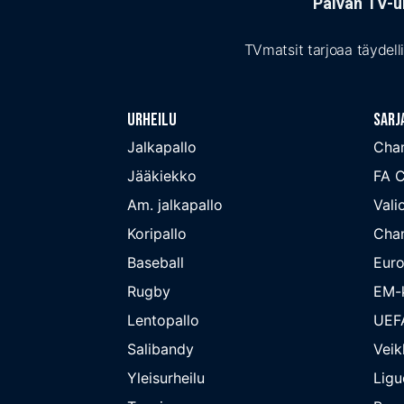
Päivän TV-ur
TVmatsit tarjoaa täydell
Urheilu
Sarj
Jalkapallo
Cha
Jääkiekko
FA 
Am. jalkapallo
Valio
Koripallo
Cha
Baseball
Euro
Rugby
EM-k
Lentopallo
UEF
Salibandy
Veik
Yleisurheilu
Ligu