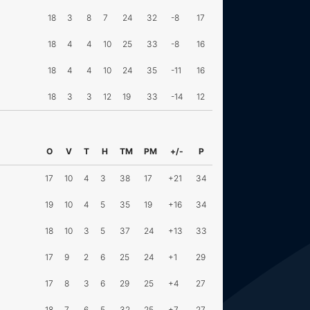
18
3
8
7
24
32
-8
17
18
4
4
10
25
33
-8
16
18
4
4
10
24
35
-11
16
18
3
3
12
19
33
-14
12
O
V
T
H
TM
PM
+/-
P
17
10
4
3
38
17
+21
34
19
10
4
5
35
19
+16
34
18
10
3
5
37
24
+13
33
17
9
2
6
25
24
+1
29
17
8
3
6
29
25
+4
27
18
7
6
5
32
25
+7
27