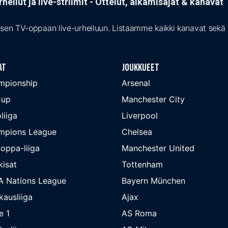
heilut ja live-striimit - Ottelut, alkamisajat & kanava
isen TV-oppaan live-urheiluun. Listaamme kaikki kanavat sekä s
at
Joukkueet
mpionship
Arsenal
Cup
Manchester City
liiga
Liverpool
mpions League
Chelsea
oppa-liiga
Manchester United
isat
Tottenham
A Nations League
Bayern München
kausliiga
Ajax
e 1
AS Roma