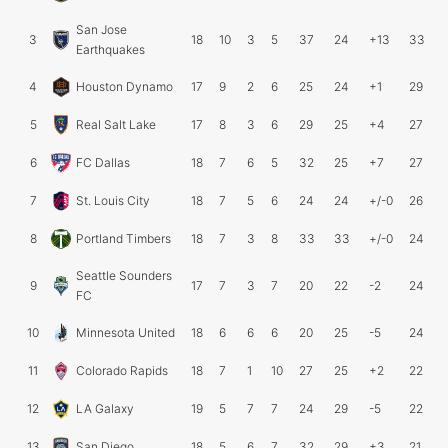
San Jose
3
18
10
3
5
37
24
+13
33
Earthquakes
4
Houston Dynamo
17
9
2
6
25
24
+1
29
5
Real Salt Lake
17
8
3
6
29
25
+4
27
6
FC Dallas
18
7
6
5
32
25
+7
27
7
St. Louis City
18
7
5
6
24
24
+/-0
26
8
Portland Timbers
18
7
3
8
33
33
+/-0
24
Seattle Sounders
9
17
7
3
7
20
22
-2
24
FC
10
Minnesota United
18
6
6
6
20
25
-5
24
11
Colorado Rapids
18
7
1
10
27
25
+2
22
12
LA Galaxy
19
5
7
7
24
29
-5
22
13
San Diego
18
5
6
7
32
29
+3
21