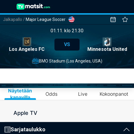
Jalkapallo
/
Major League Soccer
01.11. klo 21.30
VS
Los Angeles FC
Minnesota United
BMO Stadium (Los Angeles, USA)
Näytetään
Odds
Live
Kokoonpanot
kanavilla
Apple TV
Sarjataulukko