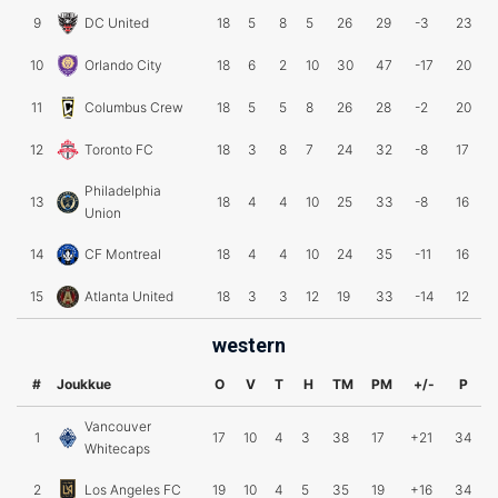
9
DC United
18
5
8
5
26
29
-3
23
10
Orlando City
18
6
2
10
30
47
-17
20
11
Columbus Crew
18
5
5
8
26
28
-2
20
12
Toronto FC
18
3
8
7
24
32
-8
17
Philadelphia
13
18
4
4
10
25
33
-8
16
Union
14
CF Montreal
18
4
4
10
24
35
-11
16
15
Atlanta United
18
3
3
12
19
33
-14
12
western
#
Joukkue
O
V
T
H
TM
PM
+/-
P
Vancouver
1
17
10
4
3
38
17
+21
34
Whitecaps
2
Los Angeles FC
19
10
4
5
35
19
+16
34