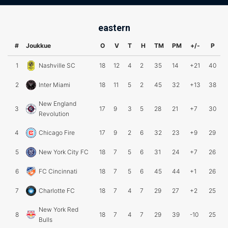
eastern
#
Joukkue
O
V
T
H
TM
PM
+/-
P
1
Nashville SC
18
12
4
2
35
14
+21
40
2
Inter Miami
18
11
5
2
45
32
+13
38
New England
3
17
9
3
5
28
21
+7
30
Revolution
4
Chicago Fire
17
9
2
6
32
23
+9
29
5
New York City FC
18
7
5
6
31
24
+7
26
6
FC Cincinnati
18
7
5
6
45
44
+1
26
7
Charlotte FC
18
7
4
7
29
27
+2
25
New York Red
8
18
7
4
7
29
39
-10
25
Bulls