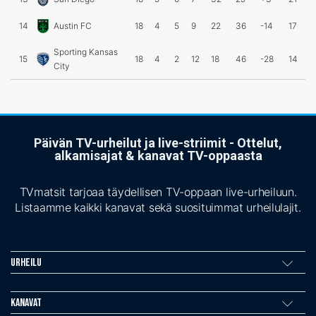
14
Austin FC
18
4
5
9
22
36
-14
17
Sporting Kansas
15
18
4
2
12
18
46
-28
14
City
Päivän TV-urheilut ja live-striimit - Ottelut,
alkamisajat & kanavat TV-oppaasta
TVmatsit tarjoaa täydellisen TV-oppaan live-urheiluun.
Listaamme kaikki kanavat sekä suosituimmat urheilulajit.
Urheilu
Kanavat