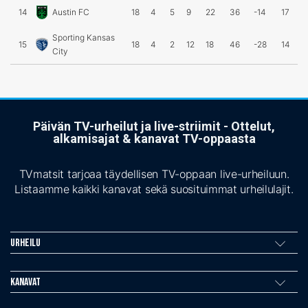
14
Austin FC
18
4
5
9
22
36
-14
17
Sporting Kansas
15
18
4
2
12
18
46
-28
14
City
Päivän TV-urheilut ja live-striimit - Ottelut,
alkamisajat & kanavat TV-oppaasta
TVmatsit tarjoaa täydellisen TV-oppaan live-urheiluun.
Listaamme kaikki kanavat sekä suosituimmat urheilulajit.
Urheilu
Kanavat