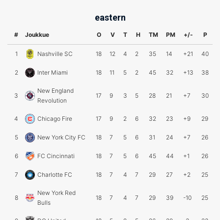
eastern
#
Joukkue
O
V
T
H
TM
PM
+/-
P
1
Nashville SC
18
12
4
2
35
14
+21
40
2
Inter Miami
18
11
5
2
45
32
+13
38
New England
3
17
9
3
5
28
21
+7
30
Revolution
4
Chicago Fire
17
9
2
6
32
23
+9
29
5
New York City FC
18
7
5
6
31
24
+7
26
6
FC Cincinnati
18
7
5
6
45
44
+1
26
7
Charlotte FC
18
7
4
7
29
27
+2
25
New York Red
8
18
7
4
7
29
39
-10
25
Bulls