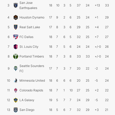
San Jose
3
18
10
3
5
37
24
+13
33
Earthquakes
4
Houston Dynamo
17
9
2
6
25
24
+1
29
5
Real Salt Lake
17
8
3
6
29
25
+4
27
6
FC Dallas
18
7
6
5
32
25
+7
27
7
St. Louis City
18
7
5
6
24
24
+/-0
26
8
Portland Timbers
18
7
3
8
33
33
+/-0
24
Seattle Sounders
9
17
7
3
7
20
22
-2
24
FC
10
Minnesota United
18
6
6
6
20
25
-5
24
11
Colorado Rapids
18
7
1
10
27
25
+2
22
12
LA Galaxy
19
5
7
7
24
29
-5
22
13
San Diego
18
5
6
7
32
29
+3
21