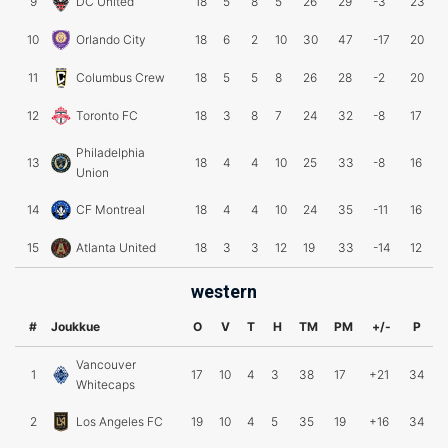
9
DC United
18
5
8
5
26
29
-3
23
10
Orlando City
18
6
2
10
30
47
-17
20
11
Columbus Crew
18
5
5
8
26
28
-2
20
12
Toronto FC
18
3
8
7
24
32
-8
17
Philadelphia
13
18
4
4
10
25
33
-8
16
Union
14
CF Montreal
18
4
4
10
24
35
-11
16
15
Atlanta United
18
3
3
12
19
33
-14
12
western
#
Joukkue
O
V
T
H
TM
PM
+/-
P
Vancouver
1
17
10
4
3
38
17
+21
34
Whitecaps
2
Los Angeles FC
19
10
4
5
35
19
+16
34