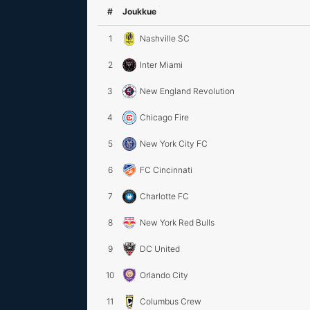
#
Joukkue
1
Nashville SC
2
Inter Miami
3
New England Revolution
4
Chicago Fire
5
New York City FC
6
FC Cincinnati
7
Charlotte FC
8
New York Red Bulls
9
DC United
10
Orlando City
11
Columbus Crew