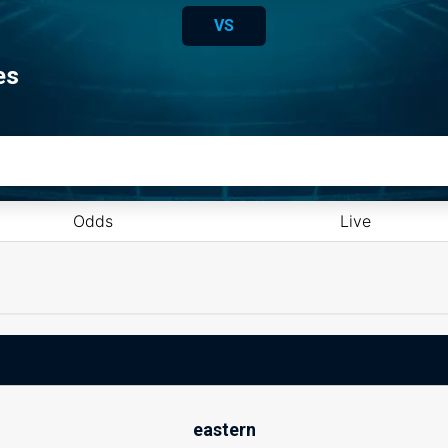
VS
es
Odds
Live
eastern