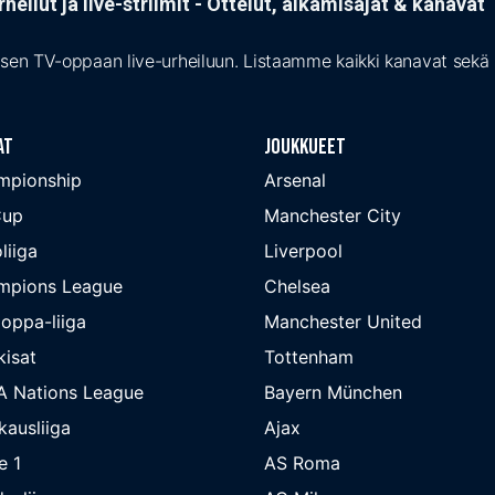
heilut ja live-striimit - Ottelut, alkamisajat & kanava
isen TV-oppaan live-urheiluun. Listaamme kaikki kanavat sekä s
at
Joukkueet
mpionship
Arsenal
Cup
Manchester City
liiga
Liverpool
mpions League
Chelsea
oppa-liiga
Manchester United
isat
Tottenham
A Nations League
Bayern München
kausliiga
Ajax
e 1
AS Roma