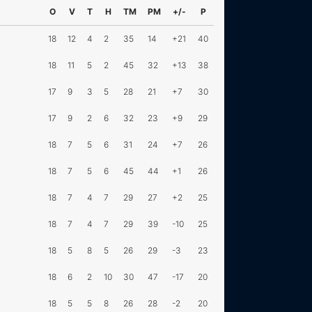
O
V
T
H
TM
PM
+/-
P
18
12
4
2
35
14
+21
40
18
11
5
2
45
32
+13
38
17
9
3
5
28
21
+7
30
17
9
2
6
32
23
+9
29
18
7
5
6
31
24
+7
26
18
7
5
6
45
44
+1
26
18
7
4
7
29
27
+2
25
18
7
4
7
29
39
-10
25
18
5
8
5
26
29
-3
23
18
6
2
10
30
47
-17
20
18
5
5
8
26
28
-2
20