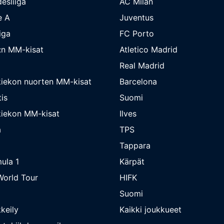
esliiga
AC Milan
e A
Juventus
iga
FC Porto
:n MM-kisat
Atletico Madrid
Real Madrid
iekon nuorten MM-kisat
Barcelona
is
Suomi
iekon MM-kisat
Ilves
a
TPS
Tappara
ula 1
Kärpät
orld Tour
HIFK
Suomi
keily
Kaikki joukkueet