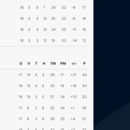
18
3
8
7
24
32
-8
17
18
4
4
10
25
33
-8
16
18
4
4
10
24
35
-11
16
18
3
3
12
19
33
-14
12
O
V
T
H
TM
PM
+/-
P
17
10
4
3
38
17
+21
34
19
10
4
5
35
19
+16
34
18
10
3
5
37
24
+13
33
17
9
2
6
25
24
+1
29
17
8
3
6
29
25
+4
27
18
7
6
5
32
25
+7
27