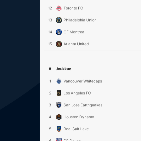
12
Toronto FC
13
Philadelphia Union
14
CF Montreal
15
Atlanta United
#
Joukkue
1
Vancouver Whitecaps
2
Los Angeles FC
3
San Jose Earthquakes
4
Houston Dynamo
5
Real Salt Lake
6
FC Dallas