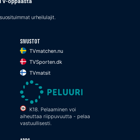
t TV-oppaasta
uosituimmat urheilulajit.
Sivustot
TVmatchen.nu
TVSporten.dk
TVmatsit
K18. Pelaaminen voi
aiheuttaa riippuvuutta - pelaa
vastuullisesti.