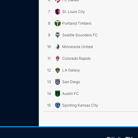
7
St. Louis City
8
Portland Timbers
9
Seattle Sounders FC
10
Minnesota United
11
Colorado Rapids
12
LA Galaxy
13
San Diego
14
Austin FC
15
Sporting Kansas City