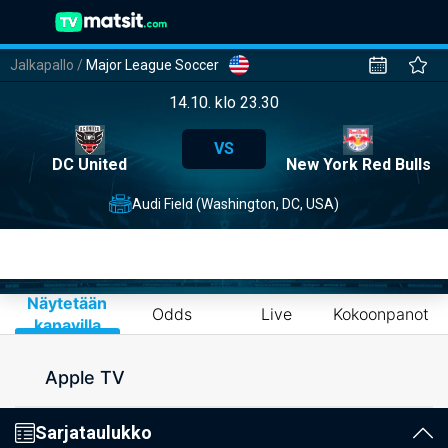
Jalkapallo
/
Major League Soccer
14.10. klo 23.30
VS
DC United
New York Red Bulls
Audi Field (Washington, DC, USA)
Näytetään
Odds
Live
Kokoonpanot
kanavilla
Apple TV
Sarjataulukko