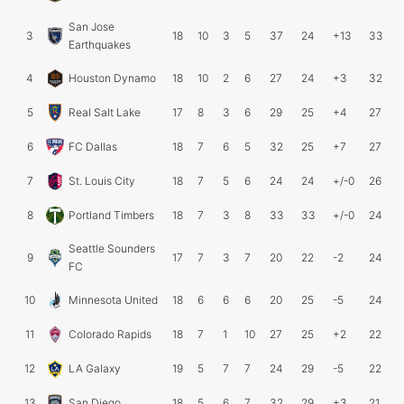
San Jose
3
18
10
3
5
37
24
+13
33
Earthquakes
4
Houston Dynamo
18
10
2
6
27
24
+3
32
5
Real Salt Lake
17
8
3
6
29
25
+4
27
6
FC Dallas
18
7
6
5
32
25
+7
27
7
St. Louis City
18
7
5
6
24
24
+/-0
26
8
Portland Timbers
18
7
3
8
33
33
+/-0
24
Seattle Sounders
9
17
7
3
7
20
22
-2
24
FC
10
Minnesota United
18
6
6
6
20
25
-5
24
11
Colorado Rapids
18
7
1
10
27
25
+2
22
12
LA Galaxy
19
5
7
7
24
29
-5
22
13
San Diego
18
5
6
7
32
29
+3
21