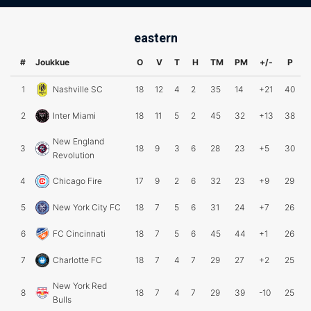
eastern
#
Joukkue
O
V
T
H
TM
PM
+/-
P
1
Nashville SC
18
12
4
2
35
14
+21
40
2
Inter Miami
18
11
5
2
45
32
+13
38
New England
3
18
9
3
6
28
23
+5
30
Revolution
4
Chicago Fire
17
9
2
6
32
23
+9
29
5
New York City FC
18
7
5
6
31
24
+7
26
6
FC Cincinnati
18
7
5
6
45
44
+1
26
7
Charlotte FC
18
7
4
7
29
27
+2
25
New York Red
8
18
7
4
7
29
39
-10
25
Bulls