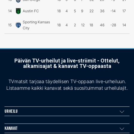
14
Austin FC
18
4
5
9
22
36
-14
17
Sporting Kansas
15
18
4
2
12
18
46
-28
14
City
Päivän TV-urheilut ja live-striimit - Ottelut,
alkamisajat & kanavat TV-oppaasta
TVmatsit tarjoaa täydellisen TV-oppaan live-urheiluun.
Listaamme kaikki kanavat sekä suosituimmat urheilulajit.
Urheilu
Kanavat