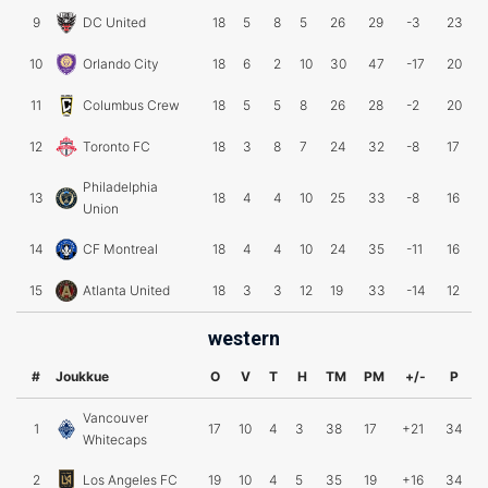
9
DC United
18
5
8
5
26
29
-3
23
10
Orlando City
18
6
2
10
30
47
-17
20
11
Columbus Crew
18
5
5
8
26
28
-2
20
12
Toronto FC
18
3
8
7
24
32
-8
17
Philadelphia
13
18
4
4
10
25
33
-8
16
Union
14
CF Montreal
18
4
4
10
24
35
-11
16
15
Atlanta United
18
3
3
12
19
33
-14
12
western
#
Joukkue
O
V
T
H
TM
PM
+/-
P
Vancouver
1
17
10
4
3
38
17
+21
34
Whitecaps
2
Los Angeles FC
19
10
4
5
35
19
+16
34