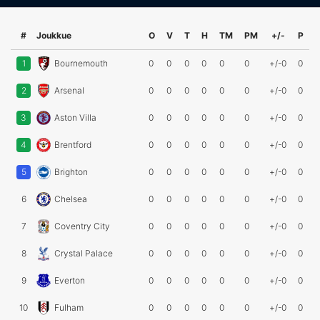
#
Joukkue
O
V
T
H
TM
PM
+/-
P
1
Bournemouth
0
0
0
0
0
0
+/-0
0
2
Arsenal
0
0
0
0
0
0
+/-0
0
3
Aston Villa
0
0
0
0
0
0
+/-0
0
4
Brentford
0
0
0
0
0
0
+/-0
0
5
Brighton
0
0
0
0
0
0
+/-0
0
6
Chelsea
0
0
0
0
0
0
+/-0
0
7
Coventry City
0
0
0
0
0
0
+/-0
0
8
Crystal Palace
0
0
0
0
0
0
+/-0
0
9
Everton
0
0
0
0
0
0
+/-0
0
10
Fulham
0
0
0
0
0
0
+/-0
0