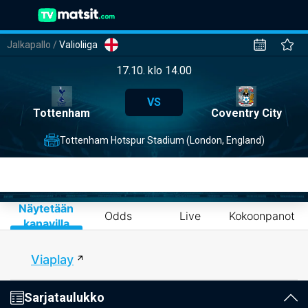
Jalkapallo
/
Valioliiga
17.10. klo 14.00
VS
Tottenham
Coventry City
Tottenham Hotspur Stadium (London, England)
Näytetään
Odds
Live
Kokoonpanot
kanavilla
Viaplay
Sarjataulukko