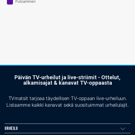
Putoaminen
Päivän TV-urheilut ja live-striimit - Ottelut,
alkamisajat & kanavat TV-oppaasta
TVmatsit tarjoaa täydellisen TV-oppaan live-urheiluun.
Listaamme kaikki kanavat sekä suosituimmat urheilulajit.
Urheilu