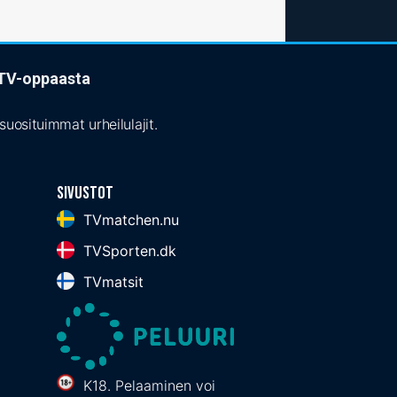
t TV-oppaasta
uosituimmat urheilulajit.
Sivustot
TVmatchen.nu
TVSporten.dk
TVmatsit
K18. Pelaaminen voi