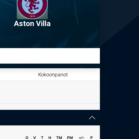
Aston Villa
Kokoonpanot
O
V
T
H
TM
PM
+/-
P