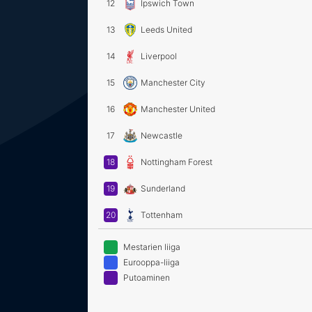
12
Ipswich Town
13
Leeds United
14
Liverpool
15
Manchester City
16
Manchester United
17
Newcastle
18
Nottingham Forest
19
Sunderland
20
Tottenham
Mestarien liiga
Eurooppa-liiga
Putoaminen