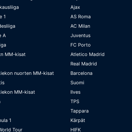
kausliiga
Ajax
e 1
AS Roma
esliiga
AC Milan
e A
Juventus
iga
FC Porto
:n MM-kisat
Atletico Madrid
Real Madrid
iekon nuorten MM-kisat
Barcelona
is
Suomi
iekon MM-kisat
Ilves
a
TPS
Tappara
ula 1
Kärpät
orld Tour
HIFK