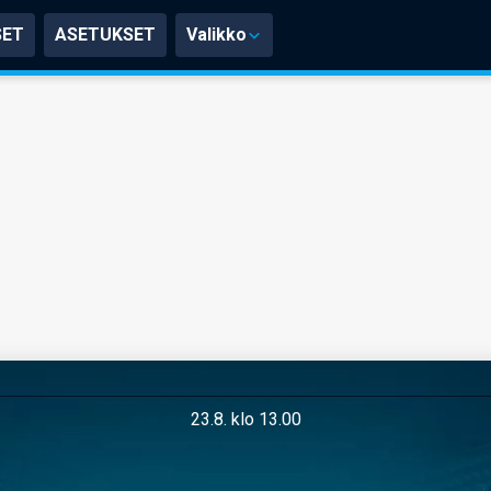
SET
ASETUKSET
Valikko
23.8. klo 13.00