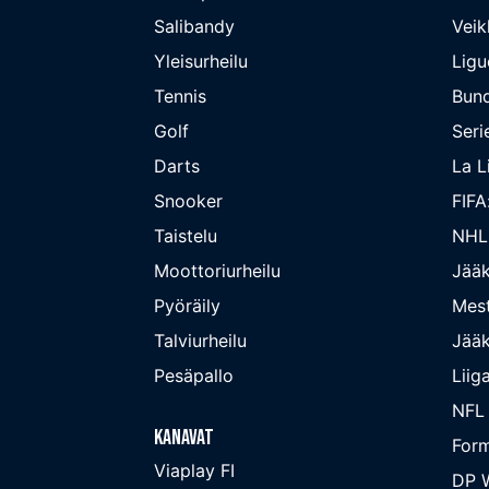
Salibandy
Veik
Yleisurheilu
Ligu
Tennis
Bund
Golf
Seri
Darts
La L
Snooker
FIFA
Taistelu
NHL
Moottoriurheilu
Jääk
Pyöräily
Mest
Talviurheilu
Jääk
Pesäpallo
Liig
NFL
Kanavat
Form
Viaplay FI
DP W