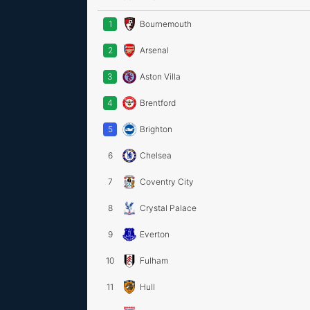
1
Bournemouth
2
Arsenal
3
Aston Villa
4
Brentford
5
Brighton
6
Chelsea
7
Coventry City
8
Crystal Palace
9
Everton
10
Fulham
11
Hull