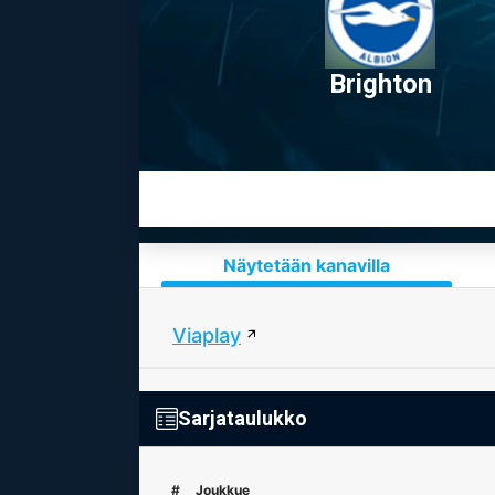
Brighton
Näytetään kanavilla
Viaplay
Sarjataulukko
#
Joukkue