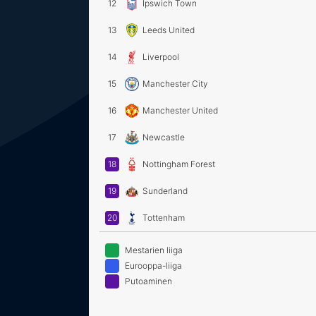
12
Ipswich Town
13
Leeds United
14
Liverpool
15
Manchester City
16
Manchester United
17
Newcastle
18
Nottingham Forest
19
Sunderland
20
Tottenham
Mestarien liiga
Eurooppa-liiga
Putoaminen