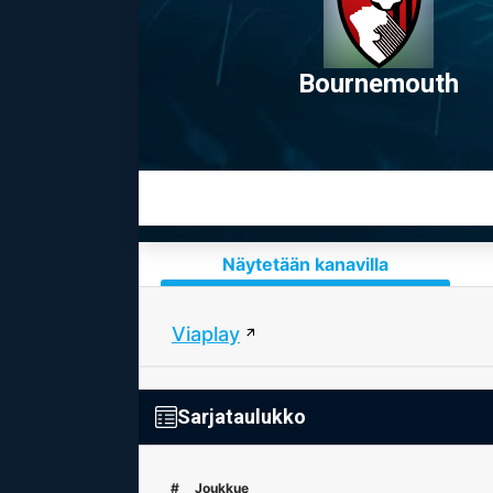
Bournemouth
Näytetään kanavilla
Viaplay
Sarjataulukko
#
Joukkue