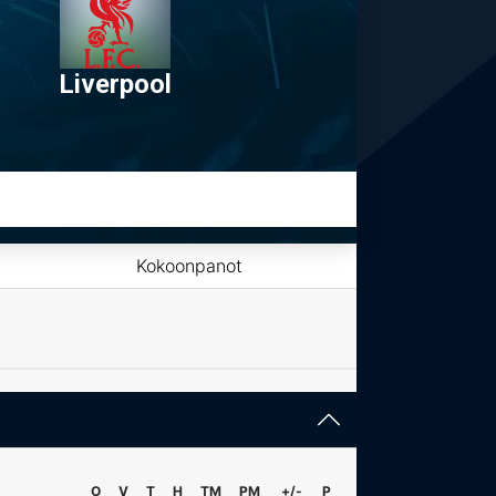
Liverpool
Kokoonpanot
O
V
T
H
TM
PM
+/-
P