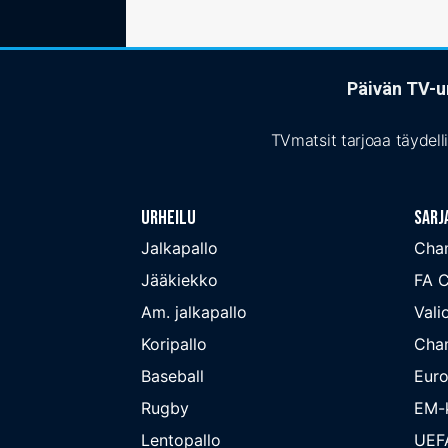
Päivän TV-ur
TVmatsit tarjoaa täydell
Urheilu
Sarj
Jalkapallo
Cha
Jääkiekko
FA 
Am. jalkapallo
Valio
Koripallo
Cha
Baseball
Euro
Rugby
EM-k
Lentopallo
UEF