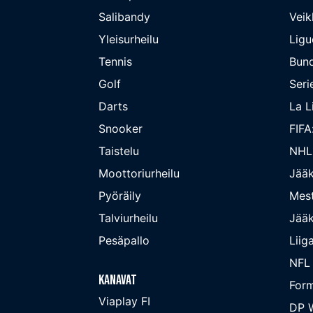
Salibandy
Veik
Yleisurheilu
Ligu
Tennis
Bund
Golf
Seri
Darts
La L
Snooker
FIFA
Taistelu
NHL
Moottoriurheilu
Jääk
Pyöräily
Mest
Talviurheilu
Jääk
Pesäpallo
Liig
NFL
Kanavat
Form
Viaplay FI
DP W