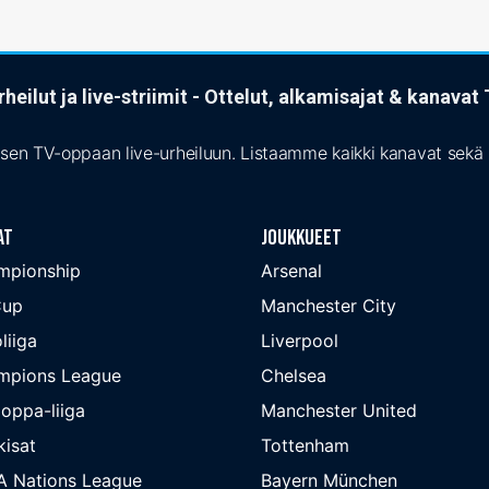
heilut ja live-striimit - Ottelut, alkamisajat & kanava
isen TV-oppaan live-urheiluun. Listaamme kaikki kanavat sekä s
at
Joukkueet
mpionship
Arsenal
Cup
Manchester City
liiga
Liverpool
mpions League
Chelsea
oppa-liiga
Manchester United
isat
Tottenham
A Nations League
Bayern München