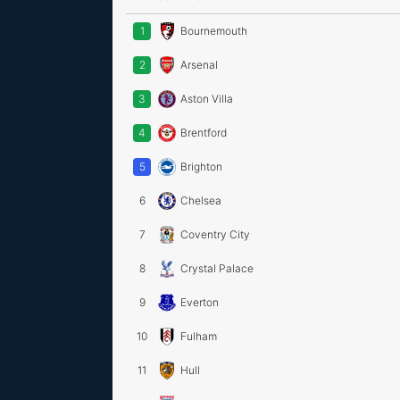
1
Bournemouth
2
Arsenal
3
Aston Villa
4
Brentford
5
Brighton
6
Chelsea
7
Coventry City
8
Crystal Palace
9
Everton
10
Fulham
11
Hull