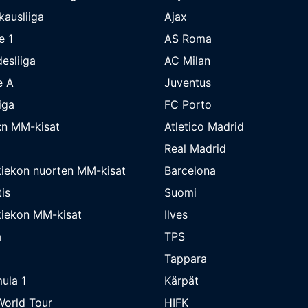
kausliiga
Ajax
e 1
AS Roma
esliiga
AC Milan
e A
Juventus
iga
FC Porto
:n MM-kisat
Atletico Madrid
Real Madrid
iekon nuorten MM-kisat
Barcelona
is
Suomi
iekon MM-kisat
Ilves
a
TPS
Tappara
ula 1
Kärpät
orld Tour
HIFK