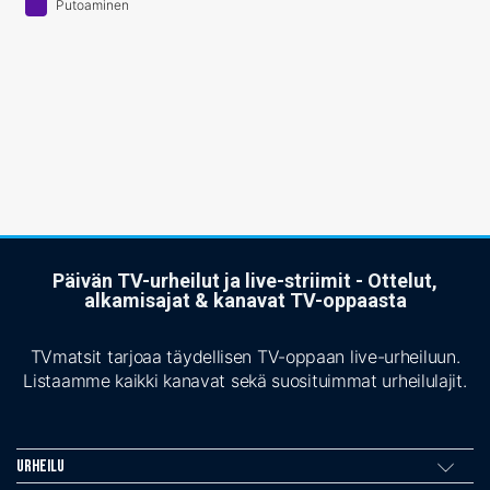
Putoaminen
Päivän TV-urheilut ja live-striimit - Ottelut,
alkamisajat & kanavat TV-oppaasta
TVmatsit tarjoaa täydellisen TV-oppaan live-urheiluun.
Listaamme kaikki kanavat sekä suosituimmat urheilulajit.
Urheilu