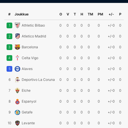
#
Joukkue
O
V
T
H
TM
PM
+/-
P
1
Athletic Bilbao
0
0
0
0
0
0
+/-0
0
2
Atletico Madrid
0
0
0
0
0
0
+/-0
0
3
Barcelona
0
0
0
0
0
0
+/-0
0
4
Celta Vigo
0
0
0
0
0
0
+/-0
0
5
Alaves
0
0
0
0
0
0
+/-0
0
6
Deportivo La Coruna
0
0
0
0
0
0
+/-0
0
7
Elche
0
0
0
0
0
0
+/-0
0
8
Espanyol
0
0
0
0
0
0
+/-0
0
9
Getafe
0
0
0
0
0
0
+/-0
0
10
Levante
0
0
0
0
0
0
+/-0
0