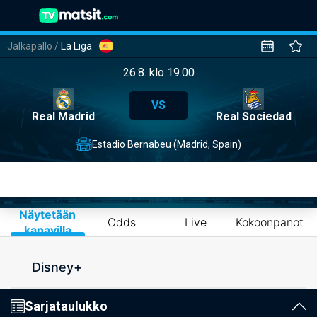
Jalkapallo
/
La Liga
26.8. klo 19.00
VS
Real Madrid
Real Sociedad
Estadio Bernabeu (Madrid, Spain)
Näytetään
Odds
Live
Kokoonpanot
kanavilla
Disney+
Sarjataulukko