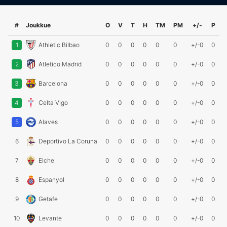
#
Joukkue
O
V
T
H
TM
PM
+/-
P
1
Athletic Bilbao
0
0
0
0
0
0
+/-0
0
2
Atletico Madrid
0
0
0
0
0
0
+/-0
0
3
Barcelona
0
0
0
0
0
0
+/-0
0
4
Celta Vigo
0
0
0
0
0
0
+/-0
0
5
Alaves
0
0
0
0
0
0
+/-0
0
6
Deportivo La Coruna
0
0
0
0
0
0
+/-0
0
7
Elche
0
0
0
0
0
0
+/-0
0
8
Espanyol
0
0
0
0
0
0
+/-0
0
9
Getafe
0
0
0
0
0
0
+/-0
0
10
Levante
0
0
0
0
0
0
+/-0
0