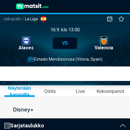
Jalkapallo
/
La Liga
16.9. klo 13.00
VS
Alaves
Valencia
Estadio Mendizorroza (Vitoria, Spain)
Näytetään
Odds
Live
Kokoonpanot
kanavilla
Disney+
Sarjataulukko