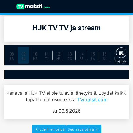
HJK TV TV ja stream
08
09
10
11
12
13
14
15
16
17
18
LA
SU
MA
TI
KE
TO
PE
LA
SU
MA
TI
Lajittelu
Kanavalla HJK TV ei ole tulevia lähetyksiä. Löydät kaikki
tapahtumat osoitteesta
TVmatsit.com
su 09.8.2026
Edellinen päivä
Seuraava päivä