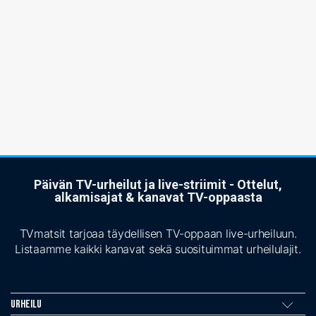
Päivän TV-urheilut ja live-striimit - Ottelut,
alkamisajat & kanavat TV-oppaasta
TVmatsit tarjoaa täydellisen TV-oppaan live-urheiluun.
Listaamme kaikki kanavat sekä suosituimmat urheilulajit.
Urheilu