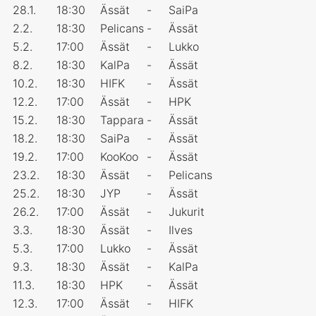
28.1.
18:30
Ässät
-
SaiPa
2.2.
18:30
Pelicans
-
Ässät
5.2.
17:00
Ässät
-
Lukko
8.2.
18:30
KalPa
-
Ässät
10.2.
18:30
HIFK
-
Ässät
12.2.
17:00
Ässät
-
HPK
15.2.
18:30
Tappara
-
Ässät
18.2.
18:30
SaiPa
-
Ässät
19.2.
17:00
KooKoo
-
Ässät
23.2.
18:30
Ässät
-
Pelicans
25.2.
18:30
JYP
-
Ässät
26.2.
17:00
Ässät
-
Jukurit
3.3.
18:30
Ässät
-
Ilves
5.3.
17:00
Lukko
-
Ässät
9.3.
18:30
Ässät
-
KalPa
11.3.
18:30
HPK
-
Ässät
12.3.
17:00
Ässät
-
HIFK