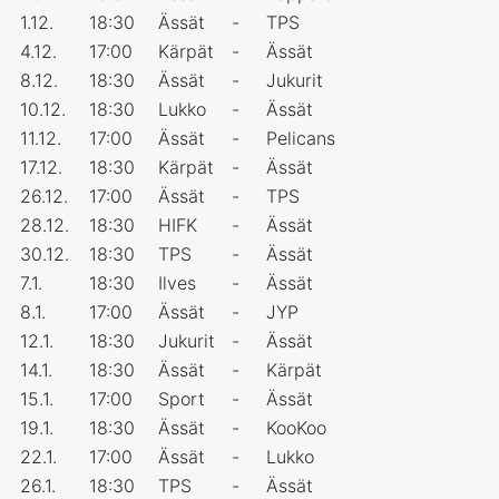
1.12.
18:30
Ässät
-
TPS
4.12.
17:00
Kärpät
-
Ässät
8.12.
18:30
Ässät
-
Jukurit
10.12.
18:30
Lukko
-
Ässät
11.12.
17:00
Ässät
-
Pelicans
17.12.
18:30
Kärpät
-
Ässät
26.12.
17:00
Ässät
-
TPS
28.12.
18:30
HIFK
-
Ässät
30.12.
18:30
TPS
-
Ässät
7.1.
18:30
Ilves
-
Ässät
8.1.
17:00
Ässät
-
JYP
12.1.
18:30
Jukurit
-
Ässät
14.1.
18:30
Ässät
-
Kärpät
15.1.
17:00
Sport
-
Ässät
19.1.
18:30
Ässät
-
KooKoo
22.1.
17:00
Ässät
-
Lukko
26.1.
18:30
TPS
-
Ässät