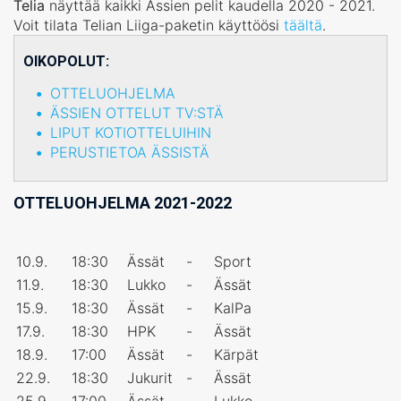
Telia
näyttää kaikki Ässien pelit kaudella 2020 - 2021.
Voit tilata Telian Liiga-paketin käyttöösi
täältä
.
OIKOPOLUT:
OTTELUOHJELMA
ÄSSIEN OTTELUT TV:STÄ
LIPUT KOTIOTTELUIHIN
PERUSTIETOA ÄSSISTÄ
OTTELUOHJELMA 2021-2022
10.9.
18:30
Ässät
-
Sport
11.9.
18:30
Lukko
-
Ässät
15.9.
18:30
Ässät
-
KalPa
17.9.
18:30
HPK
-
Ässät
18.9.
17:00
Ässät
-
Kärpät
22.9.
18:30
Jukurit
-
Ässät
25.9.
17:00
Ässät
-
Lukko