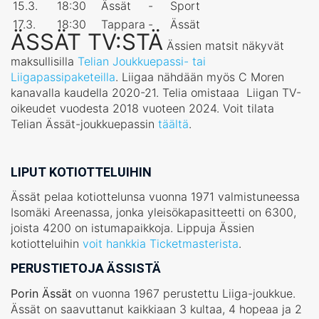
15.3.
18:30
Ässät
-
Sport
17.3.
18:30
Tappara
-
Ässät
ÄSSÄT TV:STÄ
Ässien matsit näkyvät
maksullisilla
Telian Joukkuepassi- tai
Liigapassipaketeilla
. Liigaa nähdään myös C Moren
kanavalla kaudella 2020-21. Telia omistaaa Liigan TV-
oikeudet vuodesta 2018 vuoteen 2024. Voit tilata
Telian Ässät-joukkuepassin
täältä
.
LIPUT KOTIOTTELUIHIN
Ässät pelaa kotiottelunsa vuonna 1971 valmistuneessa
Isomäki Areenassa, jonka yleisökapasitteetti on 6300,
joista 4200 on istumapaikkoja. Lippuja Ässien
kotiotteluihin
voit hankkia Ticketmasterista
.
PERUSTIETOJA ÄSSISTÄ
Porin Ässät
on vuonna 1967 perustettu Liiga-joukkue.
Ässät on saavuttanut kaikkiaan 3 kultaa, 4 hopeaa ja 2