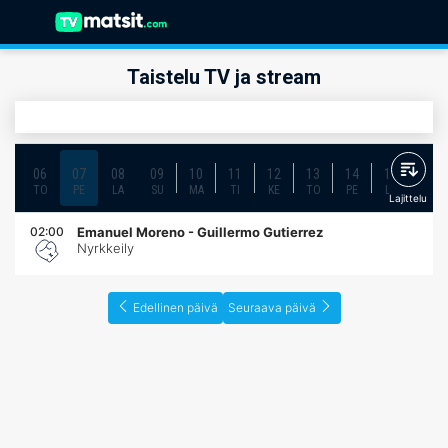
Taistelu TV ja stream
06
07
08
09
10
11
12
13
14
15
16
TO
PE
LA
SU
MA
TI
KE
TO
PE
LA
SU
Lajittelu
02:00
Emanuel Moreno - Guillermo Gutierrez
Nyrkkeily
Edellinen päivä
Seuraava päivä