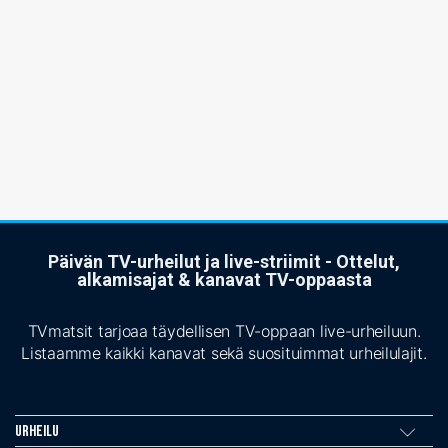
Päivän TV-urheilut ja live-striimit - Ottelut,
alkamisajat & kanavat TV-oppaasta
TVmatsit tarjoaa täydellisen TV-oppaan live-urheiluun.
Listaamme kaikki kanavat sekä suosituimmat urheilulajit.
Urheilu