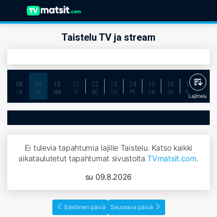
Taistelu TV ja stream
08
09
10
11
12
13
14
15
16
17
18
LA
SU
MA
TI
KE
TO
PE
LA
SU
MA
TI
Lajittelu
Ei tulevia tapahtumia lajille Taistelu. Katso kaikki
aikataulutetut tapahtumat sivustolta
TVmatsit.com
.
su 09.8.2026
Edellinen päivä
Seuraava päivä