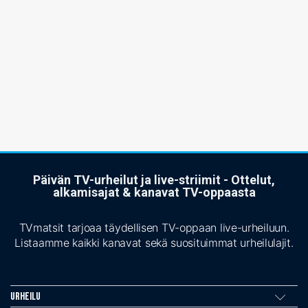
Päivän TV-urheilut ja live-striimit - Ottelut,
alkamisajat & kanavat TV-oppaasta
TVmatsit tarjoaa täydellisen TV-oppaan live-urheiluun.
Listaamme kaikki kanavat sekä suosituimmat urheilulajit.
Urheilu