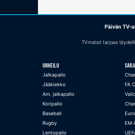
Päivän TV-ur
TVmatsit tarjoaa täydell
Urheilu
Sarj
Jalkapallo
Cha
Jääkiekko
FA 
Am. jalkapallo
Valio
Koripallo
Cha
Baseball
Euro
Rugby
EM-k
Lentopallo
UEF