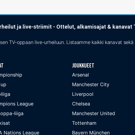
heilut ja live-striimit - Ottelut, alkamisajat & kanava
isen TV-oppaan live-urheiluun. Listaamme kaikki kanavat sekä s
at
Joukkueet
mpionship
Arsenal
Cup
Manchester City
liiga
Liverpool
mpions League
Chelsea
oppa-liiga
Manchester United
isat
Tottenham
A Nations League
Bayern München