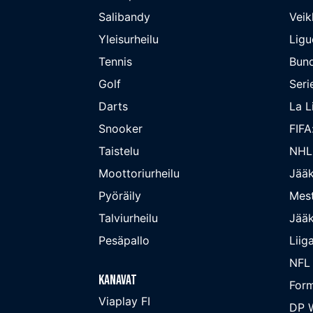
Salibandy
Veik
Yleisurheilu
Ligu
Tennis
Bund
Golf
Seri
Darts
La L
Snooker
FIFA
Taistelu
NHL
Moottoriurheilu
Jääk
Pyöräily
Mest
Talviurheilu
Jääk
Pesäpallo
Liig
NFL
Kanavat
Form
Viaplay FI
DP W