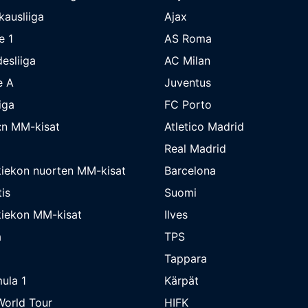
kausliiga
Ajax
e 1
AS Roma
esliiga
AC Milan
e A
Juventus
iga
FC Porto
:n MM-kisat
Atletico Madrid
Real Madrid
iekon nuorten MM-kisat
Barcelona
is
Suomi
iekon MM-kisat
Ilves
a
TPS
Tappara
ula 1
Kärpät
orld Tour
HIFK