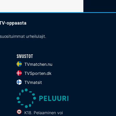
t TV-oppaasta
uosituimmat urheilulajit.
Sivustot
TVmatchen.nu
TVSporten.dk
TVmatsit
K18. Pelaaminen voi