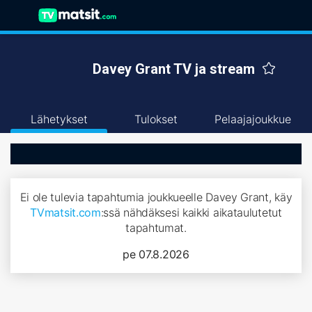
Davey Grant TV ja stream
Lähetykset
Tulokset
Pelaajajoukkue
Ei ole tulevia tapahtumia joukkueelle Davey Grant, käy
TVmatsit.com
:ssä nähdäksesi kaikki aikataulutetut
tapahtumat.
pe 07.8.2026