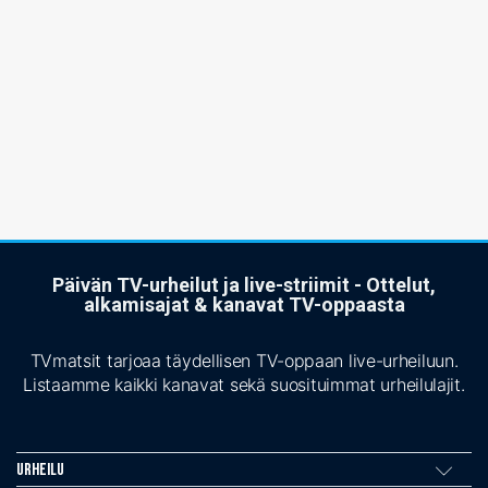
Päivän TV-urheilut ja live-striimit - Ottelut,
alkamisajat & kanavat TV-oppaasta
TVmatsit tarjoaa täydellisen TV-oppaan live-urheiluun.
Listaamme kaikki kanavat sekä suosituimmat urheilulajit.
Urheilu