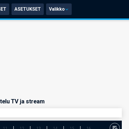
SET
ASETUKSET
Valikko
telu TV ja stream
11
12
13
14
15
16