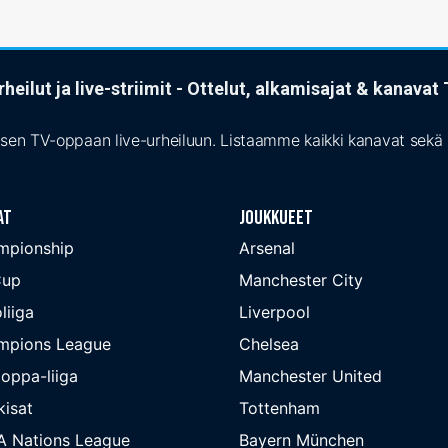
heilut ja live-striimit - Ottelut, alkamisajat & kanava
isen TV-oppaan live-urheiluun. Listaamme kaikki kanavat sekä s
at
Joukkueet
mpionship
Arsenal
Cup
Manchester City
liiga
Liverpool
mpions League
Chelsea
oppa-liiga
Manchester United
isat
Tottenham
A Nations League
Bayern München