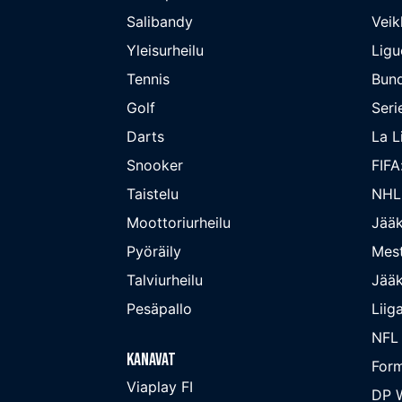
Salibandy
Veik
Yleisurheilu
Ligu
Tennis
Bund
Golf
Seri
Darts
La L
Snooker
FIFA
Taistelu
NHL
Moottoriurheilu
Jääk
Pyöräily
Mest
Talviurheilu
Jääk
Pesäpallo
Liig
NFL
Kanavat
Form
Viaplay FI
DP W