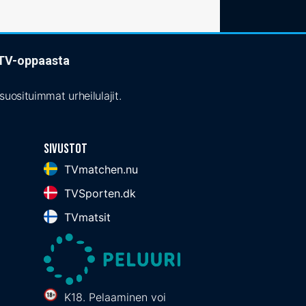
t TV-oppaasta
uosituimmat urheilulajit.
Sivustot
TVmatchen.nu
TVSporten.dk
TVmatsit
K18. Pelaaminen voi