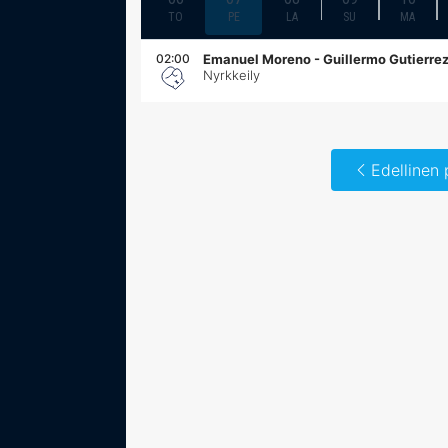
TO
PE
LA
SU
MA
02:00
Emanuel Moreno - Guillermo Gutierre
Nyrkkeily
Edellinen 