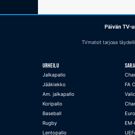
Päivän TV-ur
TVmatsit tarjoaa täydell
Urheilu
Sarj
Jalkapallo
Cha
Jääkiekko
FA 
Am. jalkapallo
Valio
Koripallo
Cha
Baseball
Euro
Rugby
EM-k
Lentopallo
UEF