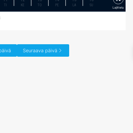
TI
KE
TO
PE
LA
SU
Lajittelu
z
päivä
Seuraava päivä