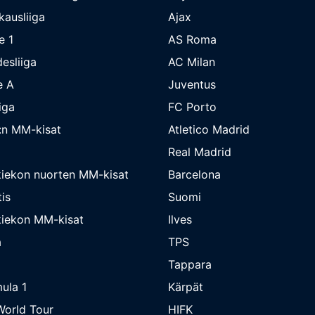
kausliiga
Ajax
e 1
AS Roma
esliiga
AC Milan
e A
Juventus
iga
FC Porto
:n MM-kisat
Atletico Madrid
Real Madrid
iekon nuorten MM-kisat
Barcelona
is
Suomi
iekon MM-kisat
Ilves
a
TPS
Tappara
ula 1
Kärpät
orld Tour
HIFK