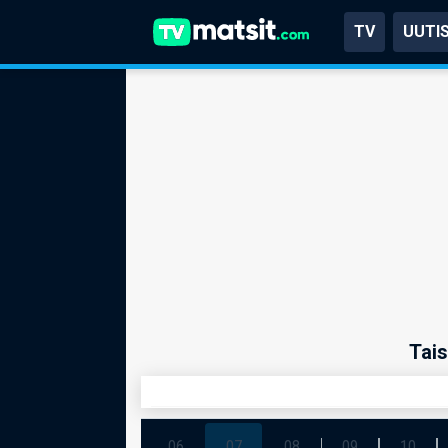
TV
UUTI
Tais
06
07
08
09
10